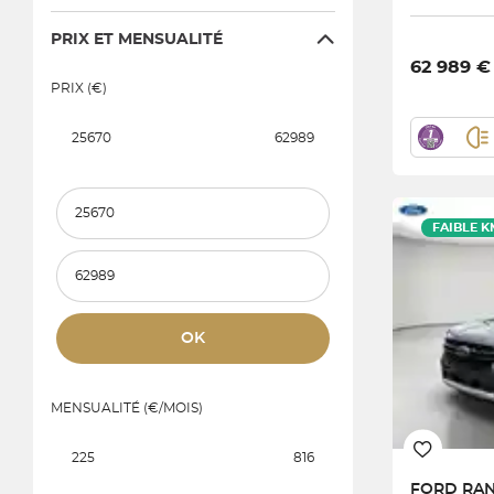
PRIX ET MENSUALITÉ
62 989 €
PRIX (€)
25670
62989
Prix et mensualité minimum
FAIBLE K
Prix et mensualité maximum
OK
MENSUALITÉ (€/MOIS)
225
816
FORD