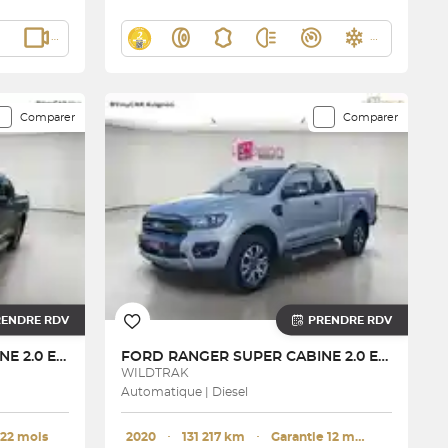
Comparer
Comparer
RENDRE RDV
PRENDRE RDV
RANGER SUPER CABINE 2.0 ECOBLUE 205 CH S&S BVA10 e-4WD
FORD
RANGER SUPER CABINE 2.0 ECOBLUE 213 BV10
WILDTRAK
Automatique | Diesel
 22 mois
2020
･
131 217 km
･
Garantie 12 mois