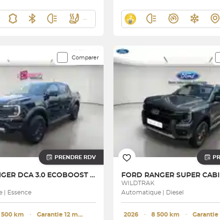
Comparer
PRENDRE RDV
P
RANGER DCA 3.0 ECOBOOST V6 292 CH S&S BVA10
FORD
WILDTRAK
 | Essence
Automatique | Diesel
 500 km
･
Garantie 12 mois
2026
･
8 500 km
･
Garantie