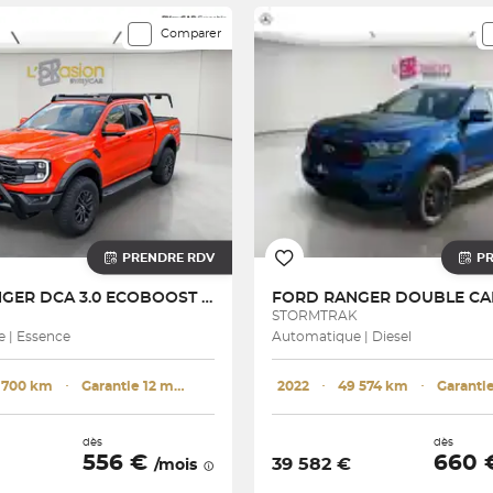
espondent à votre recherche
Comparer
PRENDRE RDV
P
RANGER DCA 3.0 ECOBOOST V6 292 CH S&S BVA10 e-4WD
FORD
STORMTRAK
 | Essence
Automatique | Diesel
 700 km
･
Garantie 12 mois
2022
･
49 574 km
･
dès
dès
556 €
660
39 582 €
/mois