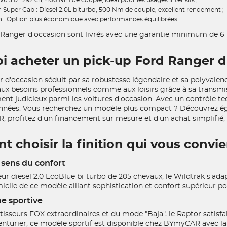
 Super Cab : Diesel 2.0L biturbo, 500 Nm de couple, excellent rendement ;
h : Option plus économique avec performances équilibrées.
 Ranger d'occasion sont livrés avec une garantie minimum de 6
i acheter un pick-up Ford Ranger d
 d'occasion séduit par sa robustesse légendaire et sa polyvalenc
ux besoins professionnels comme aux loisirs grâce à sa transmis
nt judicieux parmi les voitures d'occasion. Avec un contrôle tech
nnées. Vous recherchez un modèle plus compact ? Découvrez
profitez d'un financement sur mesure et d'un achat simplifié, 
choisir la finition qui vous convie
e sens du confort
r diesel 2.0 EcoBlue bi-turbo de 205 chevaux, le Wildtrak s'ad
micile de ce modèle alliant sophistication et confort supérieur p
me sportive
isseurs FOX extraordinaires et du mode "Baja", le Raptor satisfa
venturier, ce modèle sportif est disponible chez BYmyCAR avec la