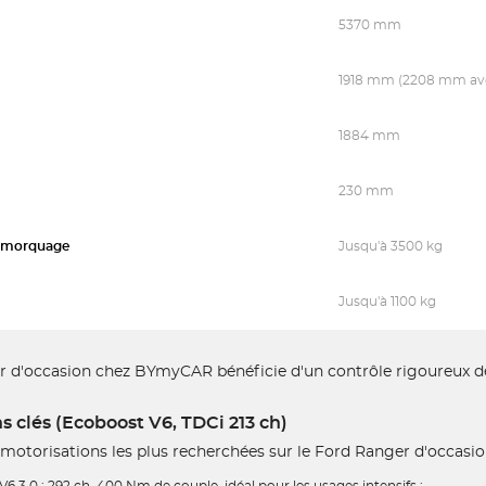
5370 mm
1918 mm (2208 mm ave
1884 mm
230 mm
remorquage
Jusqu'à 3500 kg
Jusqu'à 1100 kg
 d'occasion chez BYmyCAR bénéficie d'un contrôle rigoureux de 
s clés (Ecoboost V6, TDCi 213 ch)
motorisations les plus recherchées sur le Ford Ranger d'occasio
6 3.0 : 292 ch, 400 Nm de couple, idéal pour les usages intensifs ;