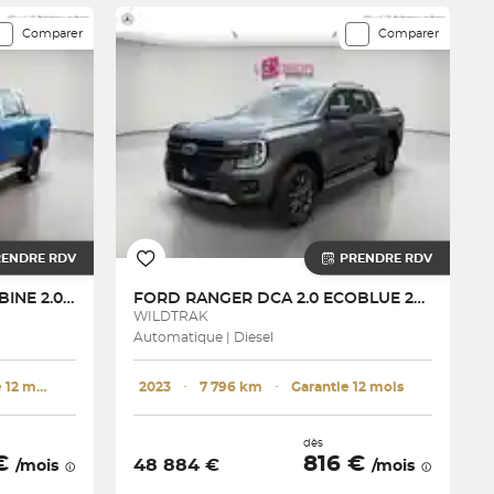
Comparer
Comparer
RENDRE RDV
PRENDRE RDV
RANGER DOUBLE CABINE 2.0 ECOBLUE 213 BV10
FORD
RANGER DCA 2.0 ECOBLUE 205 CH S&S BVA10 e-4WD
WILDTRAK
Automatique | Diesel
Garantie 12 mois
2023
･
7 796 km
･
Garantie 12 mois
dès
 €
816 €
48 884 €
/mois
/mois