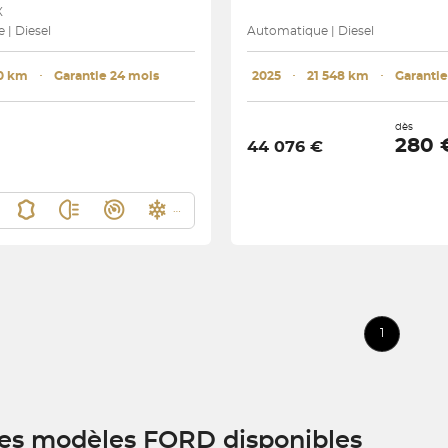
X
 | Diesel
Automatique | Diesel
0 km
･
Garantie 24 mois
2025
･
21 548 km
･
dès
280
44 076 €
1
res modèles FORD disponibles