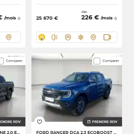
dès
 €
226 €
25 670 €
/mois
/mois
Comparer
Comparer
RENDRE RDV
PRENDRE RDV
RANGER SUPER CABINE 2.0 ECOBLUE 205 CH S&S BVA10 e-4WD
FORD
RANGER DCA 2.3 ECOBOOST GTDI 281 CH PHEV S&S BVA10 e-4WD