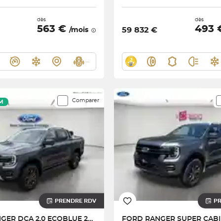
dès
dès
563 €
493
59 832 €
/mois
Comparer
M
PRENDRE RDV
P
RANGER DCA 2.0 ECOBLUE 205 CH S&S BVA10 e-4WD
FORD