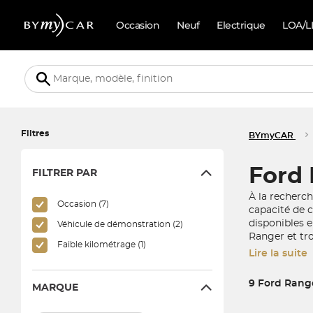
Occasion
Neuf
Electrique
LOA/L
Filtres
BYmyCAR
Ford 
FILTRER PAR
À la recherc
Occasion (7)
capacité de 
disponibles 
Véhicule de démonstration (2)
Ranger et tr
Faible kilométrage (1)
Lire la suite
9 Ford Rang
MARQUE