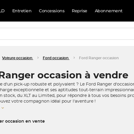
LD
Entretien
Concessions
Reprise
Abonnement
Voiture occasion
Ford occasion
Ford Ranger occasion
Ranger occasion à vendre
he d'un pick-up robuste et polyvalent ? Le Ford Ranger d'occasio
charge exceptionnelle et ses aptitudes tout-terrain impressionn
en stock, du XLT au Limited, pour répondre à tous vos besoins p
ouvez votre compagnon idéal pour l'aventure !
er occasion en vente