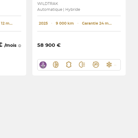
WILDTRAK
Automatique | Hybride
Garantie 12 mois
2025
･
9 000 km
･
Garantie 24 mois
 €
58 900 €
/mois