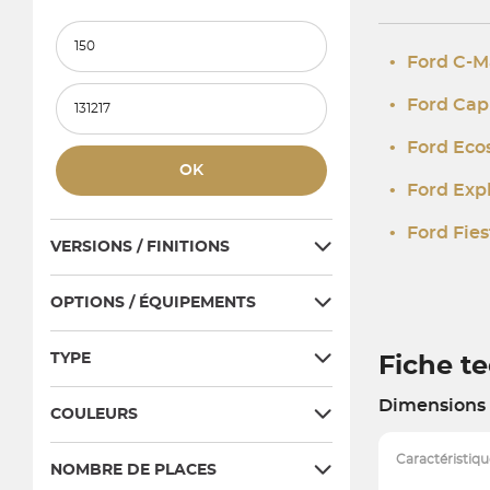
Kilométrage minimum
•
Ford C-M
Kilométrage maximum
•
Ford Cap
•
Ford Eco
OK
•
Ford Exp
•
Ford Fies
VERSIONS / FINITIONS
OPTIONS / ÉQUIPEMENTS
TYPE
Fiche t
Dimensions 
COULEURS
Caractéristiqu
NOMBRE DE PLACES