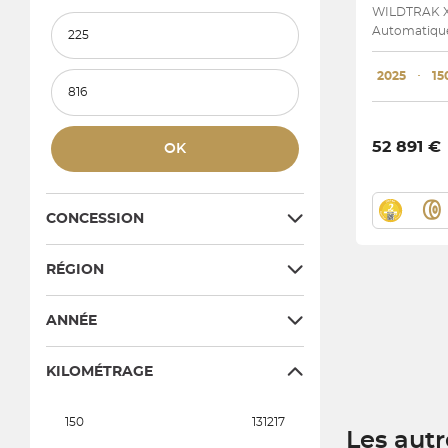
WILDTRAK 
Prix et mensualité minimum
Automatique
2025
･
15
Prix et mensualité maximum
52 891 €
OK
CONCESSION
RÉGION
ANNÉE
KILOMÉTRAGE
150
131217
Les aut