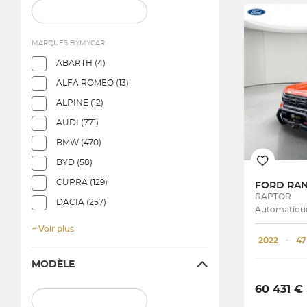
9 véhicules corr
MARQUES BYMYCAR
ABARTH (4)
ALFA ROMEO (13)
ALPINE (12)
AUDI (771)
BMW (470)
BYD (58)
CUPRA (129)
FORD
RAPTOR
DACIA (257)
Automatique
+ Voir plus
2022
･
47
MODÈLE
60 431 €