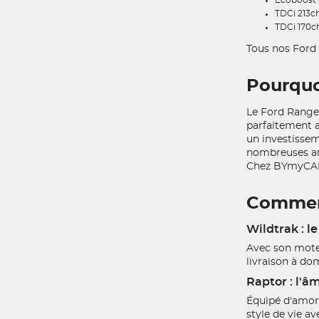
TDCi 213ch
TDCi 170c
Tous nos Ford
Pourquo
Le Ford Ranger
parfaitement a
un investisseme
nombreuses a
Chez BYmyCAR, 
Comment 
Wildtrak : l
Avec son moteu
livraison à do
Raptor : l'â
Équipé d'amort
style de vie a