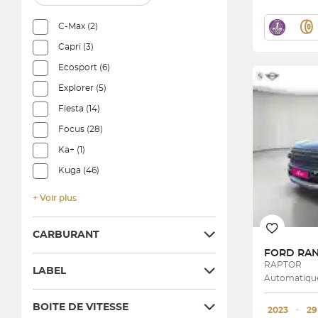
C-Max (2)
Capri (3)
Ecosport (6)
Explorer (5)
Fiesta (14)
Focus (28)
Ka+ (1)
Kuga (46)
+ Voir plus
CARBURANT
FORD
RAPTOR
LABEL
Automatique
BOITE DE VITESSE
2023
･
29