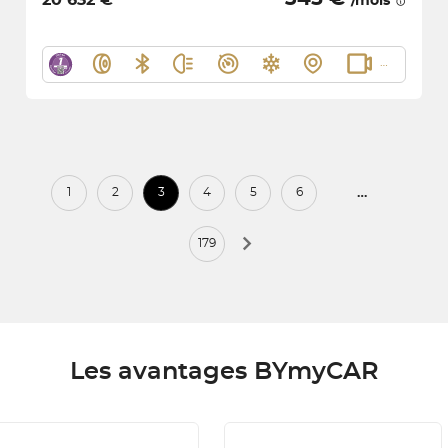
20 632 €
/mois
…
1
2
3
4
5
6
179
Les avantages BYmyCAR