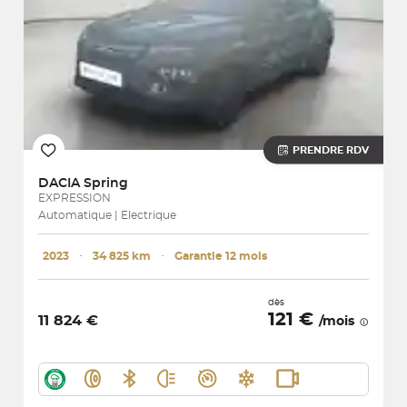
PRENDRE RDV
DACIA
Spring
EXPRESSION
Automatique | Electrique
2023
･
34 825 km
･
Garantie 12 mois
dès
121 €
11 824 €
/mois