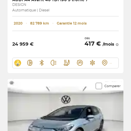
DESIGN
Automatique | Diesel
2020
･
82 789 km
･
Garantie 12 mois
dès
417 €
24 959 €
/mois
Comparer