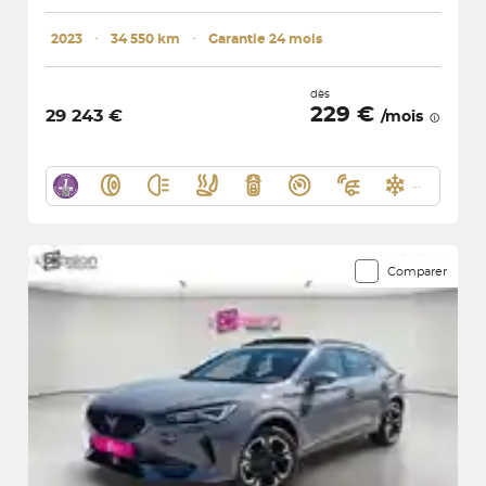
2023
･
34 550 km
･
Garantie 24 mois
dès
229 €
29 243 €
/mois
Comparer