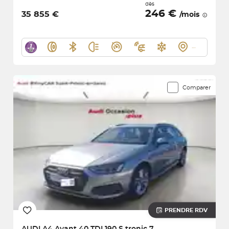
dès
246 €
35 855 €
/mois
Comparer
PRENDRE RDV
AUDI
A4 Avant 40 TDI 190 S tronic 7