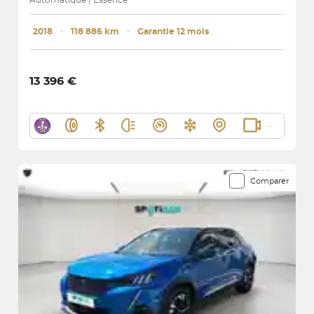
2018
･
118 886 km
･
Garantie 12 mois
13 396 €
Comparer