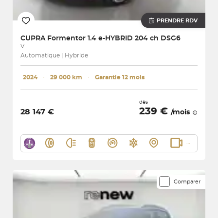
PRENDRE RDV
CUPRA
Formentor 1.4 e-HYBRID 204 ch DSG6
V
Automatique | Hybride
2024
･
29 000 km
･
Garantie 12 mois
dès
239 €
28 147 €
/mois
Comparer