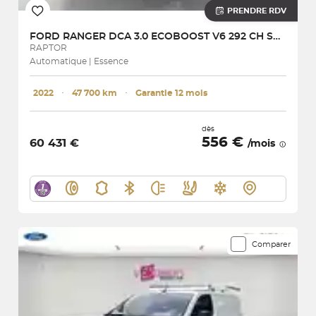
PRENDRE RDV
FORD
RANGER DCA 3.0 ECOBOOST V6 292 CH S&S BVA10 e-4WD
RAPTOR
Automatique | Essence
2022
･
47 700 km
･
Garantie 12 mois
dès
556 €
60 431 €
/mois
Comparer