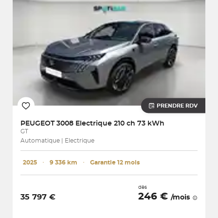
PRENDRE RDV
PEUGEOT
3008 Electrique 210 ch 73 kWh
GT
Automatique | Electrique
2025
･
9 336 km
･
Garantie 12 mois
dès
246 €
35 797 €
/mois