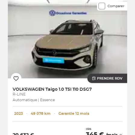
Comparer
PRENDRE RDV
VOLKSWAGEN
Taigo 1.0 TSI 110 DSG7
R-LINE
Automatique | Essence
2023
･
49 078 km
･
Garantie 12 mois
dès
345 €