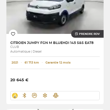
PRENDRE RDV
CITROEN
JUMPY FGN M BLUEHDI 145 S&S EAT8
CLUB
Automatique | Diesel
2021
･
61 713 km
･
Garantie 12 mois
20 645 €