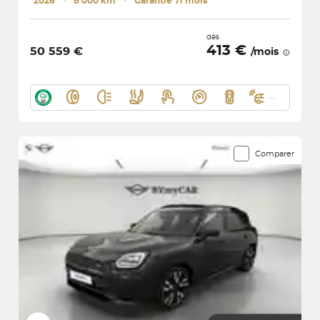
2026
･
8 000 km
･
Garantie 71 mois
dès
413 €
50 559 €
/mois
Comparer