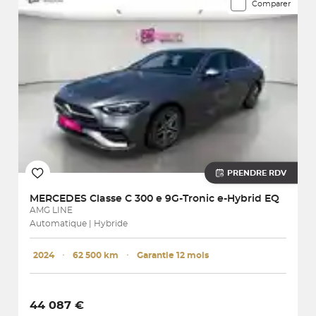
Comparer
PRENDRE RDV
MERCEDES
Classe C 300 e 9G-Tronic e-Hybrid EQ
AMG LINE
Automatique | Hybride
2024
･
62 500 km
･
Garantie 12 mois
44 087 €