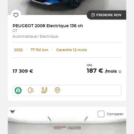
PRENDRE RDV
PEUGEOT
2008 Electrique 136 ch
GT
Automatique | Electrique
2022
･
77 741 km
･
Garantie 12 mois
dès
187 €
17 309 €
/mois
Comparer