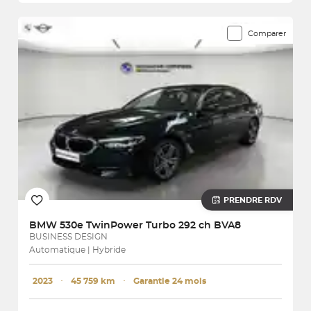
Comparer
PRENDRE RDV
BMW
530e TwinPower Turbo 292 ch BVA8
BUSINESS DESIGN
Automatique | Hybride
2023
･
45 759 km
･
Garantie 24 mois