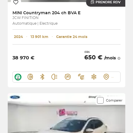
PRENDRE RDV
MINI
Countryman 204 ch BVA E
JCW FINITION
Automatique | Electrique
2024
･
13 901 km
･
Garantie 24 mois
dès
650 €
38 970 €
/mois
Comparer