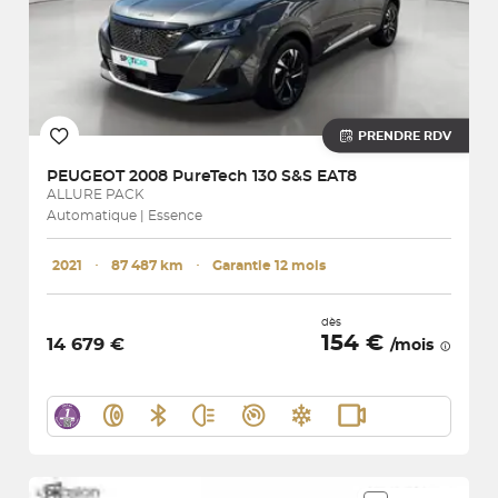
PRENDRE RDV
PEUGEOT
2008 PureTech 130 S&S EAT8
ALLURE PACK
Automatique | Essence
2021
･
87 487 km
･
Garantie 12 mois
dès
154 €
14 679 €
/mois