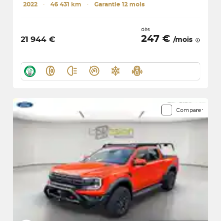
2022
･
46 431 km
･
Garantie 12 mois
dès
247 €
21 944 €
/mois
Comparer