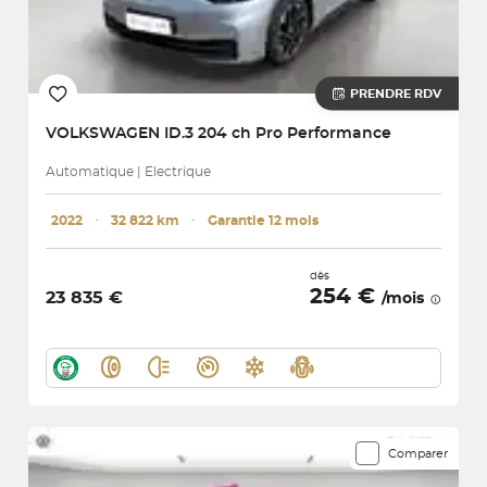
PRENDRE RDV
VOLKSWAGEN
ID.3 204 ch Pro Performance
Automatique | Electrique
2022
･
32 822 km
･
Garantie 12 mois
dès
254 €
23 835 €
/mois
Comparer