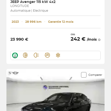
JEEP
Avenger 115 kW 4x2
LONGITUDE
Automatique | Electrique
2023
･
28 996 km
･
Garantie 12 mois
dès
242 €
23 990 €
/mois
Comparer