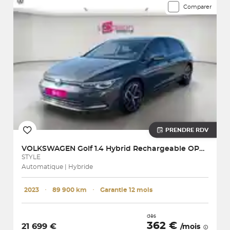
Comparer
PRENDRE RDV
VOLKSWAGEN
Golf 1.4 Hybrid Rechargeable OPF 204 DSG6 Style
STYLE
Automatique | Hybride
2023
･
89 900 km
･
Garantie 12 mois
dès
362 €
21 699 €
/mois