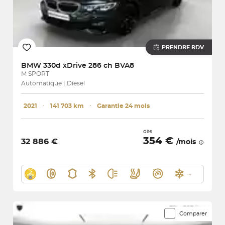
PRENDRE RDV
BMW
330d xDrive 286 ch BVA8
M SPORT
Automatique | Diesel
2021
･
141 703 km
･
Garantie 24 mois
dès
354 €
32 886 €
/mois
Comparer