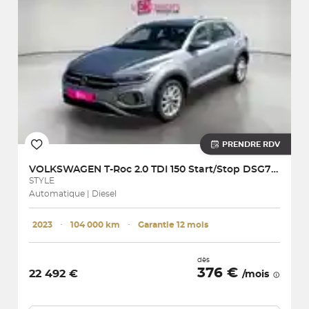
PRENDRE RDV
VOLKSWAGEN
T-Roc 2.0 TDI 150 Start/Stop DSG7 Style
STYLE
Automatique | Diesel
2023
･
104 000 km
･
Garantie 12 mois
dès
376 €
22 492 €
/mois