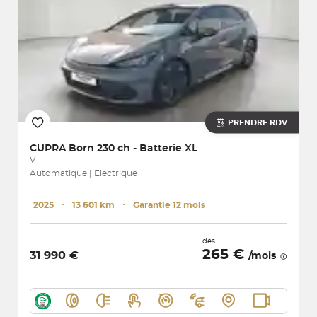
PRENDRE RDV
CUPRA
Born 230 ch - Batterie XL
V
Automatique | Electrique
2025
･
13 601 km
･
Garantie 12 mois
dès
265 €
31 990 €
/mois