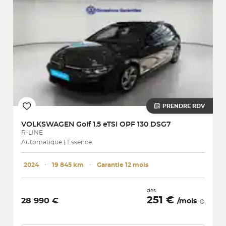
PRENDRE RDV
VOLKSWAGEN
Golf 1.5 eTSI OPF 130 DSG7
R-LINE
Automatique | Essence
2024
･
19 845 km
･
Garantie 12 mois
dès
251 €
28 990 €
/mois