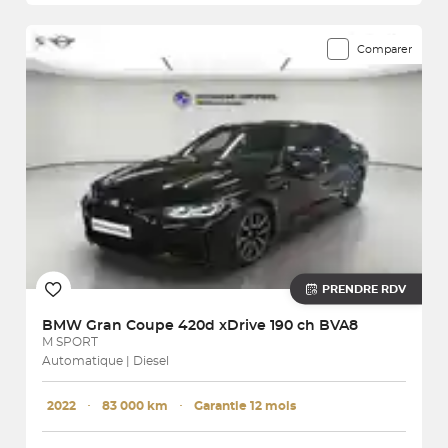
Comparer
PRENDRE RDV
BMW
Gran Coupe 420d xDrive 190 ch BVA8
M SPORT
Automatique | Diesel
2022
･
83 000 km
･
Garantie 12 mois