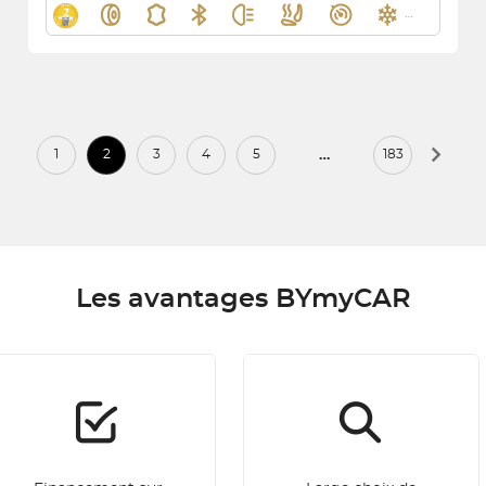
…
1
2
3
4
5
183
Les avantages BYmyCAR