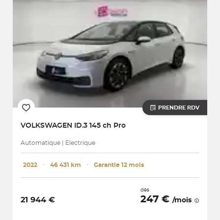
PRENDRE RDV
VOLKSWAGEN
ID.3 145 ch Pro
Automatique | Electrique
2022
･
46 431 km
･
Garantie 12 mois
dès
247 €
21 944 €
/mois