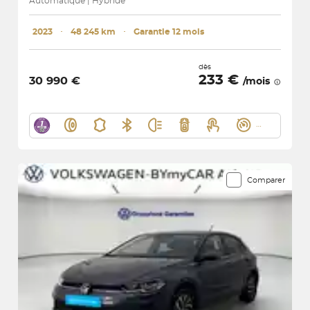
Automatique | Hybride
2023
･
48 245 km
･
Garantie 12 mois
dès
233 €
30 990 €
/mois
Comparer