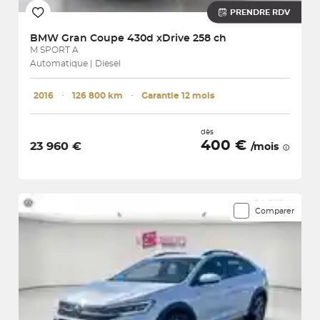
PRENDRE RDV
BMW
Gran Coupe 430d xDrive 258 ch
M SPORT A
Automatique | Diesel
2016
･
126 800 km
･
Garantie 12 mois
dès
400 €
23 960 €
/mois
Comparer