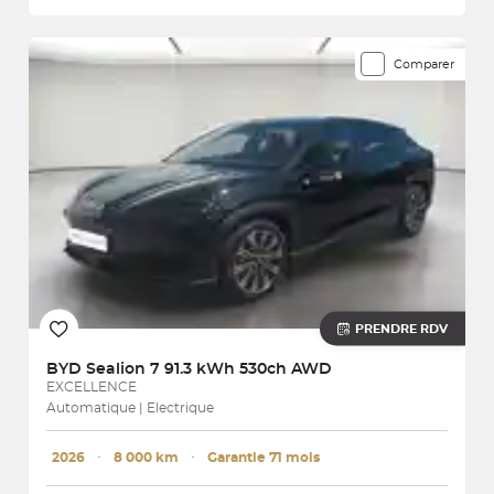
Comparer
PRENDRE RDV
BYD
Sealion 7 91.3 kWh 530ch AWD
EXCELLENCE
Automatique | Electrique
2026
･
8 000 km
･
Garantie 71 mois