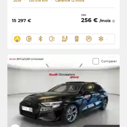
2019
･
130 016 km
･
Garantie 12 mois
dès
256 €
15 297 €
/mois
Comparer