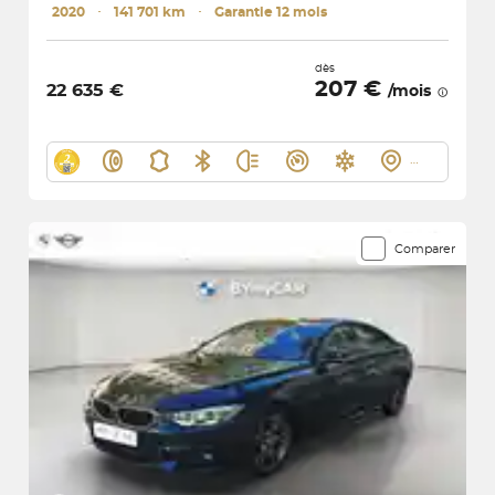
2020
･
141 701 km
･
Garantie 12 mois
dès
207 €
22 635 €
/mois
Comparer