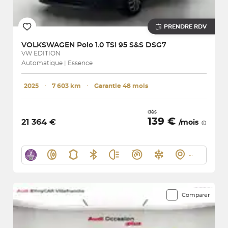
PRENDRE RDV
VOLKSWAGEN
Polo 1.0 TSI 95 S&S DSG7
VW EDITION
Automatique | Essence
2025
･
7 603 km
･
Garantie 48 mois
dès
139 €
21 364 €
/mois
Comparer