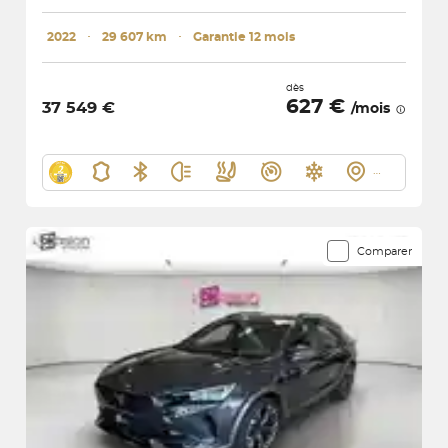
2022
･
29 607 km
･
Garantie 12 mois
dès
627 €
37 549 €
/mois
Comparer