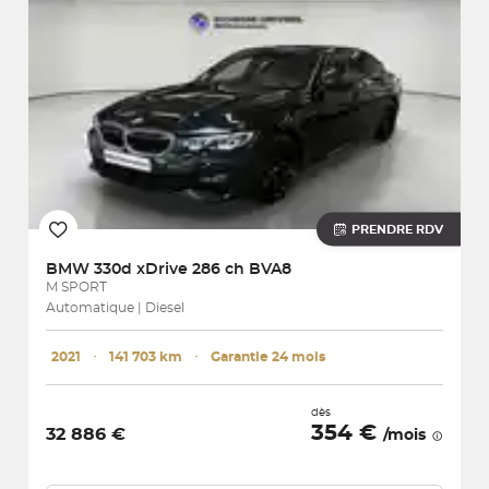
PRENDRE RDV
BMW
330d xDrive 286 ch BVA8
M SPORT
Automatique | Diesel
2021
･
141 703 km
･
Garantie 24 mois
dès
354 €
32 886 €
/mois