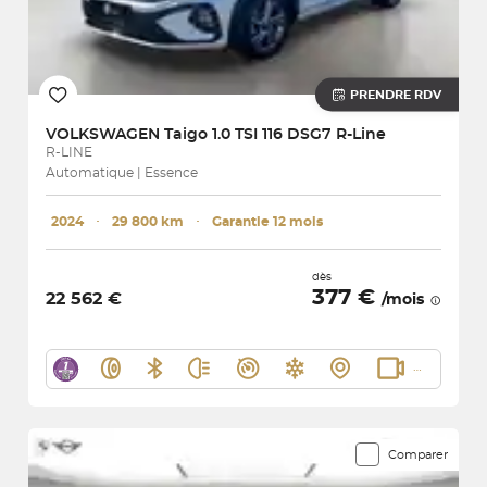
PRENDRE RDV
VOLKSWAGEN
Taigo 1.0 TSI 116 DSG7 R-Line
R-LINE
Automatique | Essence
2024
･
29 800 km
･
Garantie 12 mois
dès
377 €
22 562 €
/mois
Comparer