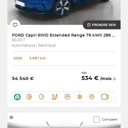
PRENDRE RDV
FORD
Capri RWD Extended Range 79 kWh 286 ch
SELECT
Automatique | Electrique
2026
･
5 987 km
dès
534 €
54 540 €
/mois
Comparer