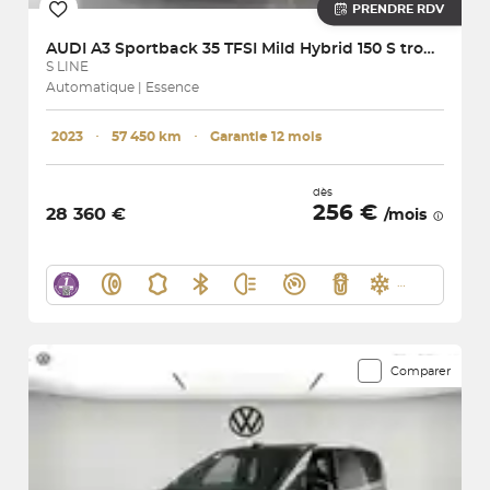
PRENDRE RDV
AUDI
A3 Sportback 35 TFSI Mild Hybrid 150 S tronic 7
S LINE
Automatique | Essence
2023
･
57 450 km
･
Garantie 12 mois
dès
256 €
28 360 €
/mois
Comparer