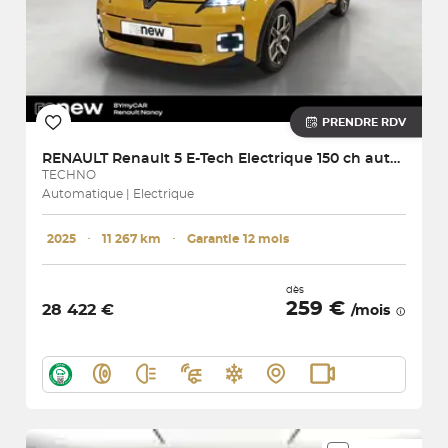
PRENDRE RDV
RENAULT
Renault 5 E-Tech Electrique 150 ch autonomie confort
TECHNO
Automatique | Electrique
2025
･
11 267 km
･
Garantie 12 mois
dès
259 €
28 422 €
/mois