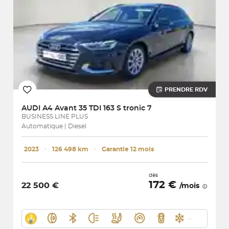
PRENDRE RDV
AUDI
A4 Avant 35 TDI 163 S tronic 7
BUSINESS LINE PLUS
Automatique | Diesel
2023
･
126 498 km
･
Garantie 12 mois
dès
172 €
22 500 €
/mois