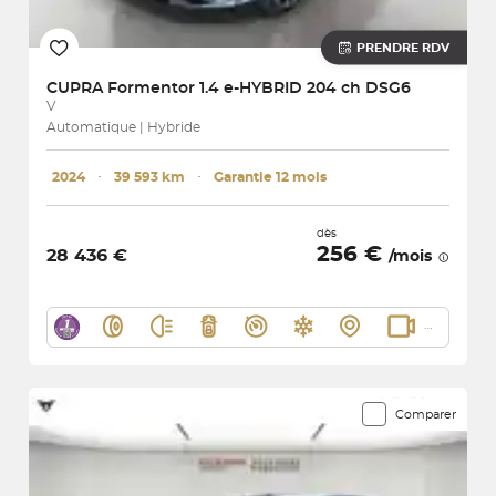
PRENDRE RDV
CUPRA
Formentor 1.4 e-HYBRID 204 ch DSG6
V
Automatique | Hybride
2024
･
39 593 km
･
Garantie 12 mois
dès
256 €
28 436 €
/mois
Comparer