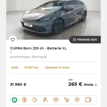
PRENDRE RDV
CUPRA
Born 230 ch - Batterie XL
V
Automatique | Electrique
2025
･
13 601 km
･
Garantie 12 mois
dès
265 €
31 990 €
/mois