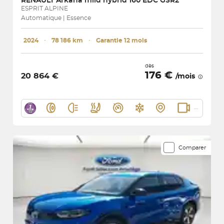
RENAULT
Arkana mild hybrid 160 EDC GSR2
ESPRIT ALPINE
Automatique | Essence
2024
･
78 186 km
･
Garantie 12 mois
dès
176 €
20 864 €
/mois
Comparer