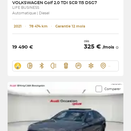
VOLKSWAGEN
Golf 2.0 TDI SCR 115 DSG7
LIFE BUSINESS
Automatique | Diesel
2021
･
78 474 km
･
Garantie 12 mois
dès
325 €
19 490 €
/mois
Comparer