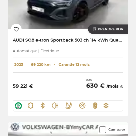
PRENDRE RDV
AUDI
SQ8 e-tron Sportback 503 ch 114 kWh Quattro
Automatique | Electrique
2023
･
69 220 km
･
Garantie 12 mois
dès
630 €
59 221 €
/mois
Comparer