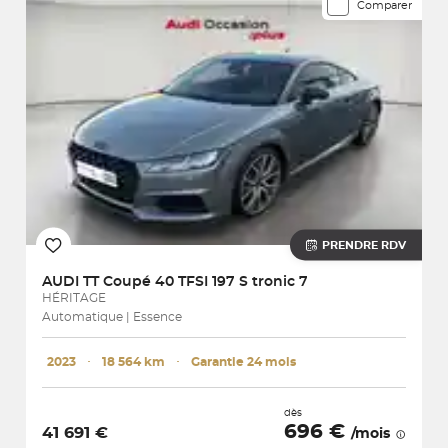
Comparer
PRENDRE RDV
AUDI
TT Coupé 40 TFSI 197 S tronic 7
HÉRITAGE
Automatique | Essence
2023
･
18 564 km
･
Garantie 24 mois
dès
696 €
41 691 €
/mois