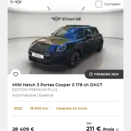
Comparer
PRENDRE RDV
MINI
Hatch 3 Portes Cooper S 178 ch DKG7
EDITION PREMIUM PLUS
Automatique | Essence
2022
･
18 900 km
･
Garantie 24 mois
dès
211 €
28 409 €
/mois