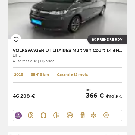
PRENDRE RDV
VOLKSWAGEN UTILITAIRES
Multivan Court 1.4 eHybrid 218 DSG6
LIFE
Automatique | Hybride
2023
･
35 413 km
･
Garantie 12 mois
dès
366 €
46 208 €
/mois