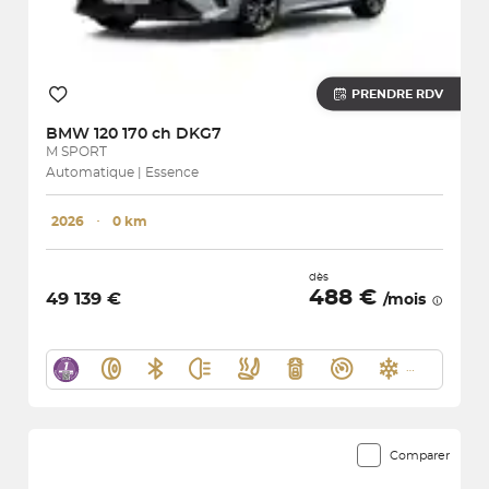
PRENDRE RDV
BMW
120 170 ch DKG7
M SPORT
Automatique | Essence
2026
･
0 km
dès
488 €
49 139 €
/mois
Comparer