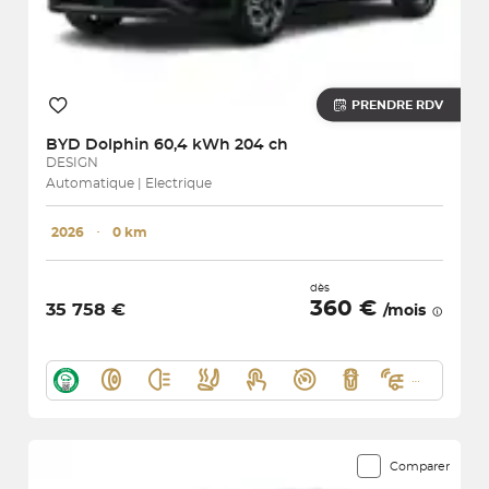
PRENDRE RDV
BYD
Dolphin 60,4 kWh 204 ch
DESIGN
Automatique | Electrique
2026
･
0 km
dès
360 €
35 758 €
/mois
Comparer