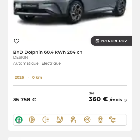
PRENDRE RDV
BYD
Dolphin 60,4 kWh 204 ch
DESIGN
Automatique | Electrique
2026
･
0 km
dès
360 €
35 758 €
/mois