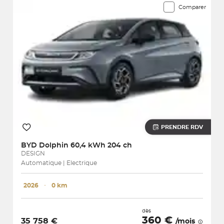
Comparer
PRENDRE RDV
BYD
Dolphin 60,4 kWh 204 ch
DESIGN
Automatique | Electrique
2026
･
0 km
dès
360 €
35 758 €
/mois