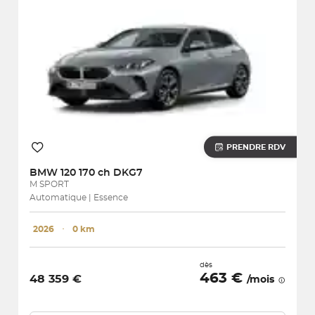
PRENDRE RDV
BMW
120 170 ch DKG7
M SPORT
Automatique | Essence
2026
･
0 km
dès
463 €
48 359 €
/mois