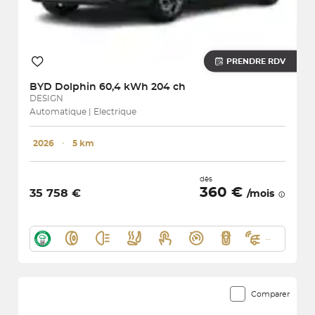
PRENDRE RDV
BYD
Dolphin 60,4 kWh 204 ch
DESIGN
Automatique | Electrique
2026
･
5 km
dès
360 €
35 758 €
/mois
Comparer