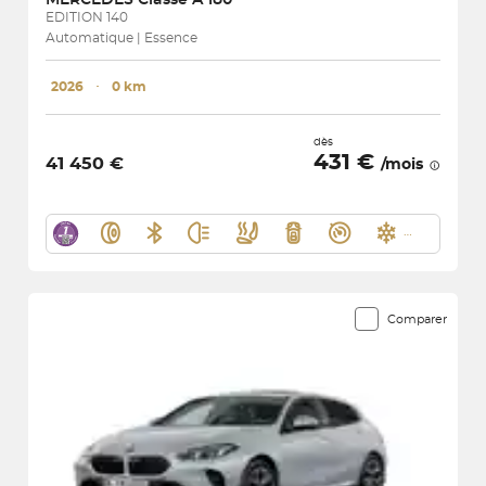
EDITION 140
Automatique | Essence
2026
･
0 km
dès
431 €
41 450 €
/mois
Comparer