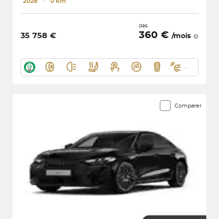
2026
･
0 km
dès
360 €
35 758 €
/mois
Comparer