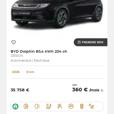
PRENDRE RDV
BYD
Dolphin 60,4 kWh 204 ch
DESIGN
Automatique | Electrique
2026
･
0 km
dès
360 €
35 758 €
/mois