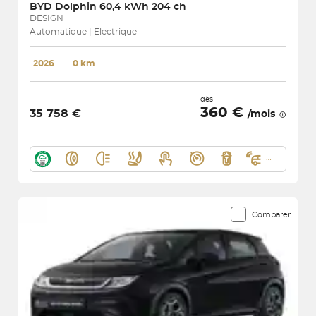
BYD
Dolphin 60,4 kWh 204 ch
DESIGN
Automatique | Electrique
2026
･
0 km
dès
360 €
35 758 €
/mois
Comparer