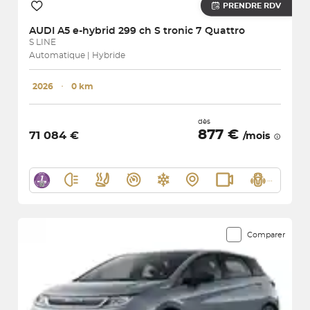
PRENDRE RDV
AUDI
A5 e-hybrid 299 ch S tronic 7 Quattro
S LINE
Automatique | Hybride
2026
･
0 km
dès
877 €
71 084 €
/mois
Comparer