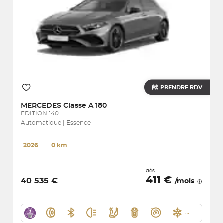
PRENDRE RDV
MERCEDES
Classe A 180
EDITION 140
Automatique | Essence
2026
･
0 km
dès
411 €
40 535 €
/mois