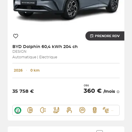
PRENDRE RDV
BYD
Dolphin 60,4 kWh 204 ch
DESIGN
Automatique | Electrique
2026
･
0 km
dès
360 €
35 758 €
/mois