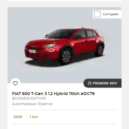
Comparer
PRENDRE RDV
FIAT
600 T-Gen 3 1.2 Hybrid 110ch eDCT6
BUSINESS EDITION
Automatique | Essence
2026
･
1 km