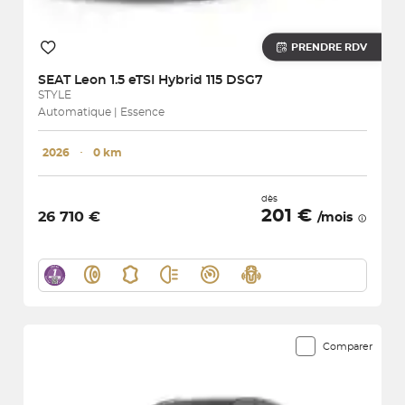
PRENDRE RDV
SEAT
Leon 1.5 eTSI Hybrid 115 DSG7
STYLE
Automatique | Essence
2026
･
0 km
dès
201 €
26 710 €
/mois
Comparer