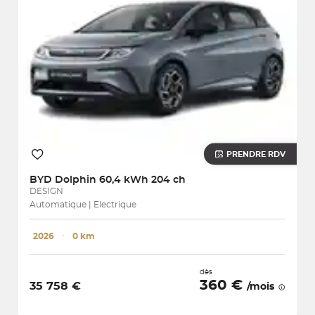
PRENDRE RDV
BYD
Dolphin 60,4 kWh 204 ch
DESIGN
Automatique | Electrique
2026
･
0 km
dès
360 €
35 758 €
/mois