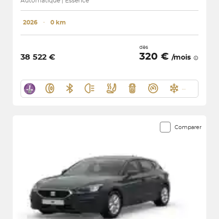
Automatique | Essence
2026
･
0 km
dès
320 €
38 522 €
/mois
Comparer