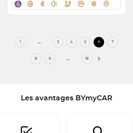
…
1
3
4
5
6
7
…
8
9
18
Les avantages BYmyCAR