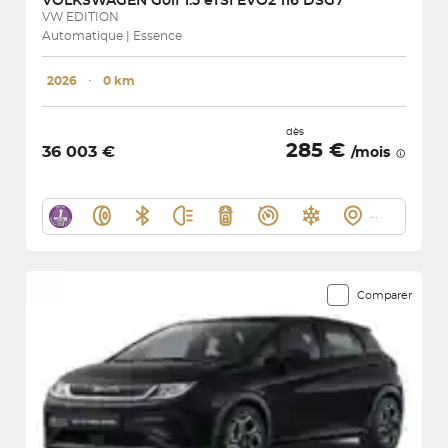
VOLKSWAGEN
Golf 1.5 eTSI EVO2 116 DSG7
VW EDITION
Automatique | Essence
2026
･
0 km
dès
285 €
36 003 €
/mois
Comparer