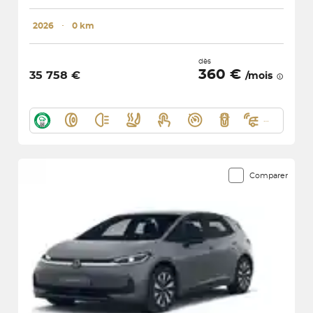
2026
･
0 km
dès
360 €
35 758 €
/mois
Comparer