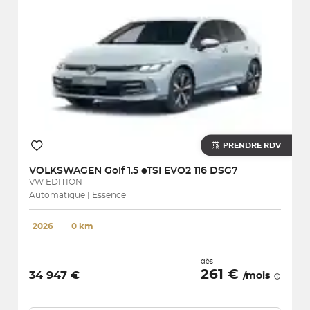
PRENDRE RDV
VOLKSWAGEN
Golf 1.5 eTSI EVO2 116 DSG7
VW EDITION
Automatique | Essence
2026
･
0 km
dès
261 €
34 947 €
/mois