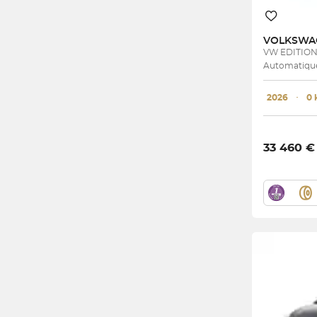
VOLKSW
VW EDITIO
Automatique
2026
･
0
33 460 €