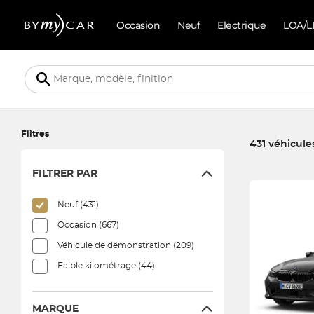
Occasion
Neuf
Electrique
LOA/L
Filtres
431 véhicule
FILTRER PAR
431 véhicules co
Neuf (431)
Occasion (667)
Véhicule de démonstration (209)
Faible kilométrage (44)
MARQUE