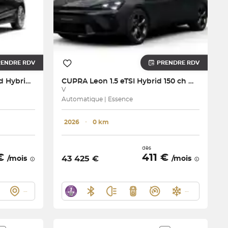
RENDRE RDV
PRENDRE RDV
A3 Sportback TFSI Mild Hybrid 150 S tronic 7
CUPRA
Leon 1.5 eTSI Hybrid 150 ch DSG7
V
Automatique | Essence
2026
･
0 km
dès
 €
411 €
43 425 €
/mois
/mois