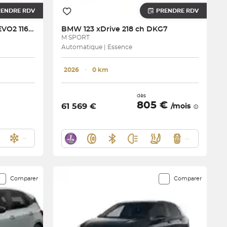
RENDRE RDV
PRENDRE RDV
Golf 1.5 eTSI EVO2 116 DSG7
BMW
123 xDrive 218 ch DKG7
M SPORT
Automatique | Essence
2026
･
0 km
dès
805 €
61 569 €
/mois
Comparer
Comparer