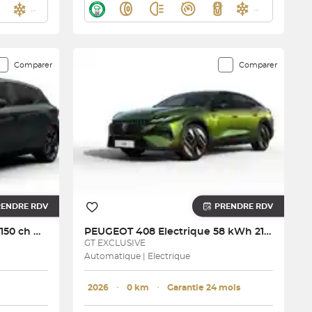
Comparer
Comparer
RENDRE RDV
PRENDRE RDV
Leon 1.5 eTSI Hybrid 150 ch DSG7
PEUGEOT
408 Electrique 58 kWh 210 ch
GT EXCLUSIVE
Automatique | Electrique
2026
･
0 km
･
Garantie 24 mois