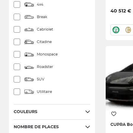
4x4
40 512 €
Break
Cabriolet
Citadine
Monospace
Roadster
SUV
Utilitaire
COULEURS
CUPRA
Bo
NOMBRE DE PLACES