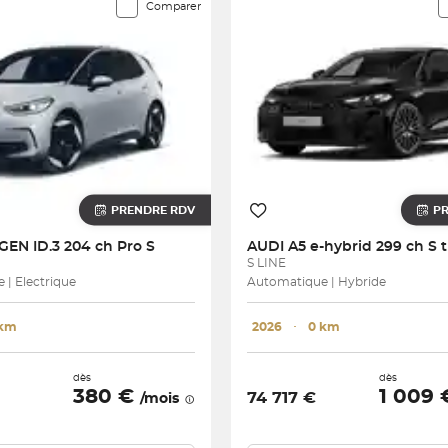
Comparer
PRENDRE RDV
P
AGEN
ID.3 204 ch Pro S
AUDI
S LINE
| Electrique
Automatique | Hybride
 km
2026
･
0 km
dès
dès
380 €
1 009
74 717 €
/mois