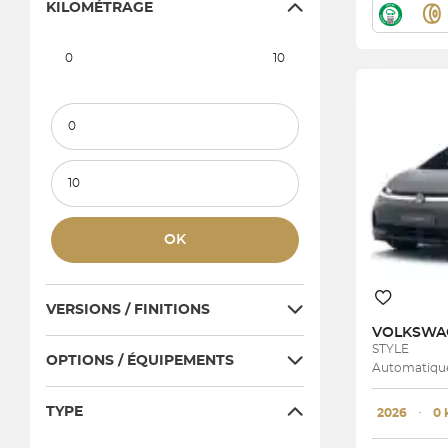
KILOMÉTRAGE
0
10
Kilométrage minimum
Kilométrage maximum
OK
VERSIONS / FINITIONS
VOLKSW
STYLE
OPTIONS / ÉQUIPEMENTS
Automatique 
TYPE
2026
･
0