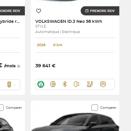
RENDRE RDV
PRENDRE RDV
A3 Sportback TFSI e Hybride rechargeable 204 S tronic 6
VOLKSWAGEN
ID.3 Neo 58 kWh
STYLE
Automatique | Electrique
2026
･
0 km
 €
39 641 €
/mois
Comparer
Comparer