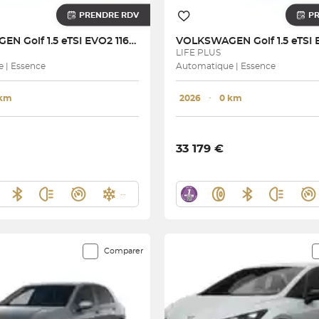
PRENDRE RDV
P
AGEN
Golf 1.5 eTSI EVO2 116 DSG7
VOLKSWAGEN
N
LIFE PLUS
 | Essence
Automatique | Essence
 km
2026
･
0 km
33 179 €
Comparer