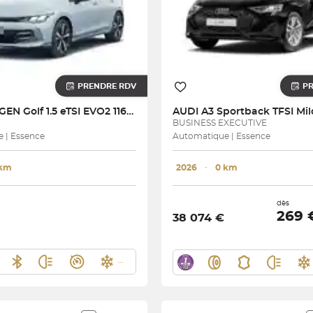
PRENDRE RDV
P
AGEN
Golf 1.5 eTSI EVO2 116 DSG7
AUDI
N
BUSINESS EXECUTIVE
 | Essence
Automatique | Essence
 km
2026
･
0 km
dès
269
38 074 €