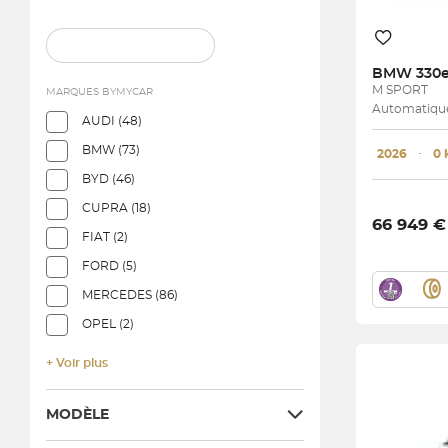
BMW
330e
M SPORT
MARQUES BYMYCAR
Automatique
AUDI (48)
BMW (73)
2026
･
0
BYD (46)
CUPRA (18)
66 949 €
FIAT (2)
FORD (5)
MERCEDES (86)
OPEL (2)
+ Voir plus
MODÈLE