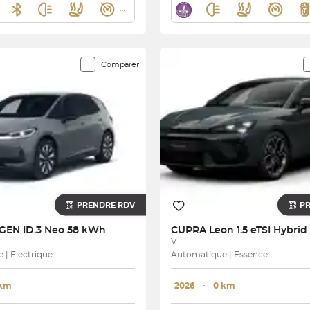
Comparer
PRENDRE RDV
P
AGEN
ID.3 Neo 58 kWh
CUPRA
V
| Electrique
Automatique | Essence
 km
2026
･
0 km