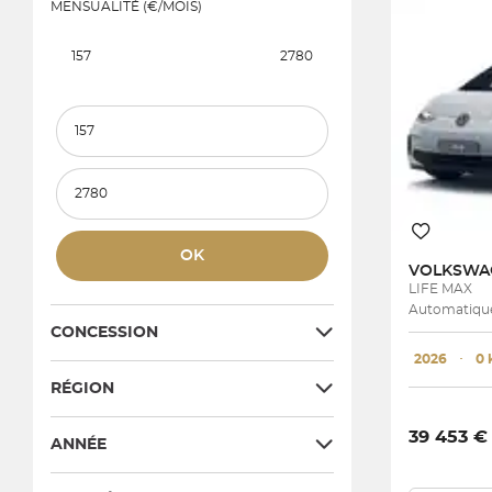
MENSUALITÉ (€/MOIS)
157
2780
Prix et mensualité minimum
Prix et mensualité maximum
OK
VOLKSW
LIFE MAX
Automatique 
CONCESSION
2026
･
0
RÉGION
39 453 €
ANNÉE