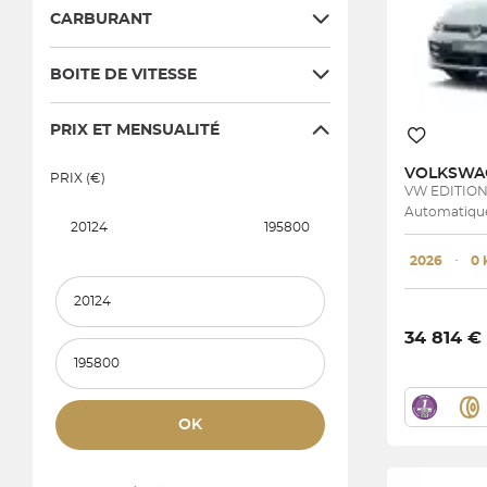
CARBURANT
BOITE DE VITESSE
PRIX ET MENSUALITÉ
VOLKSW
PRIX (€)
VW EDITIO
Automatique
20124
195800
2026
･
0
Prix et mensualité minimum
34 814 €
Prix et mensualité maximum
OK