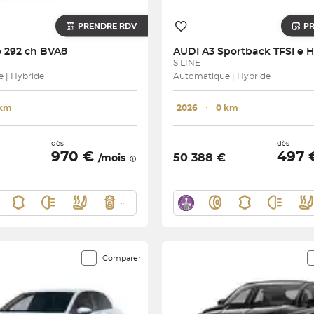
PRENDRE RDV
P
 292 ch BVA8
AUDI
S LINE
 | Hybride
Automatique | Hybride
 km
2026
･
0 km
dès
dès
970 €
497
50 388 €
/mois
Comparer