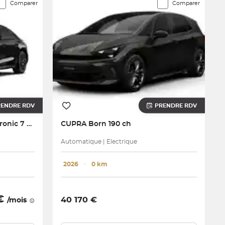
Comparer
Comparer
RENDRE RDV
PRENDRE RDV
A5 e-hybrid 299 ch S tronic 7 Quattro
CUPRA
Born 190 ch
Automatique | Electrique
2026
･
0 km
 €
40 170 €
/mois