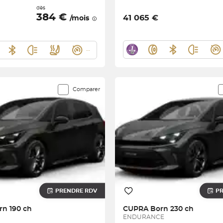
dès
384 €
41 065 €
/mois
Comparer
PRENDRE RDV
P
rn 190 ch
CUPRA
Born 230 ch
ENDURANCE