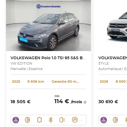
VOLKSWAGEN
Polo 1.0 TSI 95 S&S BVM5
VOLKSWAGE
VW EDITION
STYLE
Manuelle | Essence
Automatique | E
2025
･
9 906 km
･
Garantie 60 mois
2026
･
8 000
dès
114 €
18 505 €
30 610 €
/mois