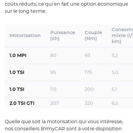
coûts réduits, ce qui en fait une option économique
sur le long terme.
Consom
Puissance
Couple
Motorisation
mixte (l
(ch)
(Nm)
km)
1.0 MPI
80
93
5,2
1.0 TSI
95
175
5,0
1.0 TSI
115
200
5,1
2.0 TSI GTI
207
320
6,5
Quelle que soit la motorisation qui vous intéresse,
nos conseillers BYmyCAR sont à votre disposition