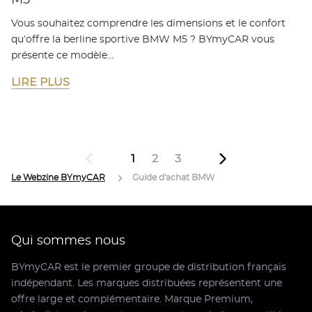
M5
Vous souhaitez comprendre les dimensions et le confort
qu’offre la berline sportive BMW M5 ? BYmyCAR vous
présente ce modèle…
LIRE PLUS
1
2
3
Le Webzine BYmyCAR
Guide d'achat BMW
Qui sommes nous
BYmyCAR est le premier groupe de distribution français
indépendant. Les marques distribuées représentent une
offre large et complémentaire. Marque Premium,