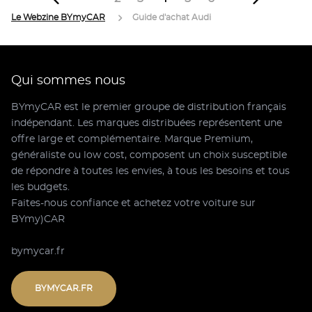
Le Webzine BYmyCAR
Guide d'achat Audi
Qui sommes nous
BYmyCAR est le premier groupe de distribution français
indépendant. Les marques distribuées représentent une
offre large et complémentaire. Marque Premium,
généraliste ou low cost, composent un choix susceptible
de répondre à toutes les envies, à tous les besoins et tous
les budgets.
Faites-nous confiance et achetez votre voiture sur
BYmy)CAR
bymycar.fr
BYMYCAR.FR