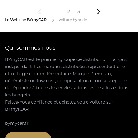
1
2
3
Le Webzine BYmyCAR
Voiture hybride
Qui sommes nous
BYmyCAR est le premier groupe de distribution français
indépendant. Les marques distribuées représentent une
offre large et complémentaire. Marque Premium,
généraliste ou low cost, composent un choix susceptible
de répondre à toutes les envies, à tous les besoins et tous
les budgets.
Faites-nous confiance et achetez votre voiture sur
BYmy)CAR
bymycar.fr