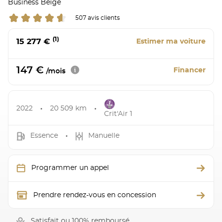
Business Beige
507 avis clients
(1)
15 277 €
Estimer ma voiture
147 €
Financer
/mois
2022
20 509 km
Crit'Air 1
Essence
Manuelle
Programmer un appel
Prendre rendez-vous en concession
Satisfait ou 100% remboursé