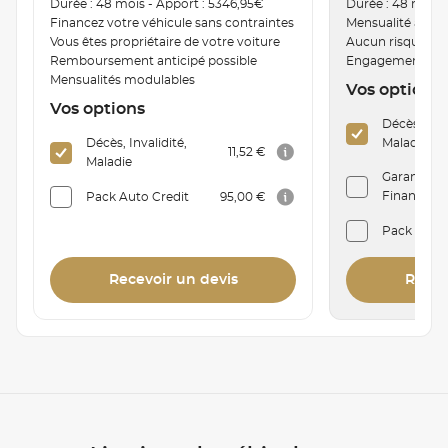
Durée : 48 mois - Apport : 5346,95€
Durée : 48 mois 
Financez votre véhicule sans contraintes
Mensualité ajust
Vous êtes propriétaire de votre voiture
Aucun risque de
Remboursement anticipé possible
Engagement de r
Mensualités modulables
Vos options
Vos options
Décès, Inva
Décès, Invalidité,
Maladie
11,52 €
Maladie
Garantie P
Financière 
Pack Auto Credit
95,00 €
Pack Auto
Recevoir un devis
Recev