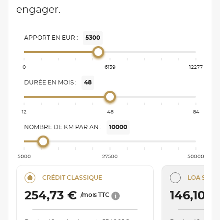
engager.
APPORT EN EUR :
5300
0
6139
12277
DURÉE EN MOIS :
48
12
48
84
NOMBRE DE KM PAR AN :
10000
5000
27500
50000
CRÉDIT CLASSIQUE
LOA SÉRÉN
254,73 €
146,10 
/mois TTC