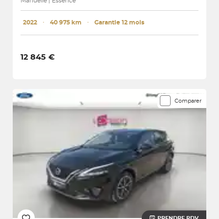
Manuelle | Essence
2022
･
40 975 km
･
Garantie 12 mois
12 845 €
Comparer
PRENDRE RDV