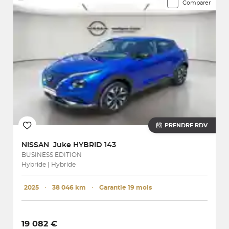
Comparer
PRENDRE RDV
NISSAN
Juke HYBRID 143
BUSINESS EDITION
Hybride | Hybride
2025
･
38 046 km
･
Garantie 19 mois
19 082 €