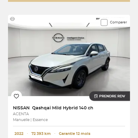
0 véhicules correspondent à votre recherche
Comparer
PRENDRE RDV
NISSAN
Qashqai Mild Hybrid 140 ch
ACENTA
Manuelle | Essence
2022
･
72 393 km
･
Garantie 12 mois