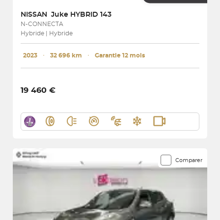
NISSAN
Juke HYBRID 143
N-CONNECTA
Hybride | Hybride
2023
･
32 696 km
･
Garantie 12 mois
19 460 €
Comparer