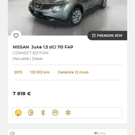
PRENDRE RDV
NISSAN
Juke 1.5 dCi 110 FAP
CONNECT EDITION
Manuelle | Diesel
2013
･
123 612 km
･
Garantie 12 mois
7 818 €