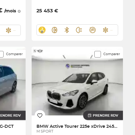
 €
25 453 €
/mois
Comparer
Comparer
RENDRE RDV
PRENDRE RDV
8G-DCT
BMW
Active Tourer 225e xDrive 245 ch DKG7
M SPORT