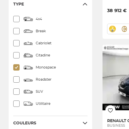
TYPE
38 912 €
4x4
Break
Cabriolet
Citadine
Monospace
Roadster
SUV
Utilitaire
RENAULT
COULEURS
BUSINESS