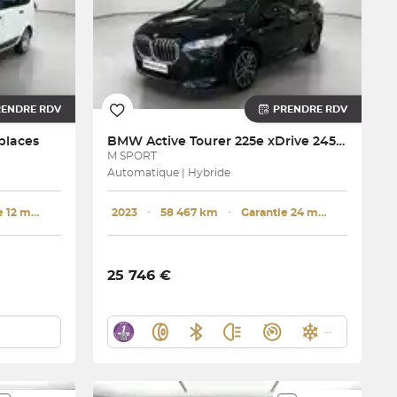
RENDRE RDV
PRENDRE RDV
places
BMW
Active Tourer 225e xDrive 245 ch DKG7
M SPORT
Automatique | Hybride
Garantie 12 mois
2023
･
58 467 km
･
Garantie 24 mois
25 746 €