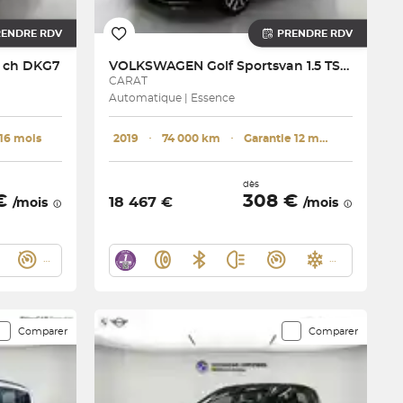
RENDRE RDV
PRENDRE RDV
0 ch DKG7
VOLKSWAGEN
Golf Sportsvan 1.5 TSI 150 EVO BMT DSG7
CARAT
Automatique | Essence
 16 mois
2019
･
74 000 km
･
Garantie 12 mois
dès
 €
308 €
18 467 €
/mois
/mois
Comparer
Comparer