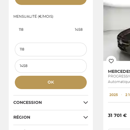
MENSUALITÉ (€/MOIS)
118
1458
Prix et mensualité minimum
Prix et mensualité maximum
MERCEDE
PROGRESSIV
Automatique
OK
2025
･
2 
CONCESSION
31 701 €
RÉGION