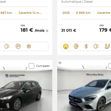
iesel
Automatique | Diesel
 667 km
･
Garantie 12 mois
2025
･
6 996 km
･
dès
dès
181 €
179
31 011 €
/mois
Comparer