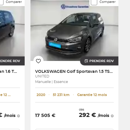
Comparer
Comparer
RENDRE RDV
PRENDRE RDV
Golf Sportsvan 1.6 TDI 115 FAP BVM5
VOLKSWAGEN
Golf Sportsvan 1.5 TSI 130 EVO BVM6
UNITED
Manuelle | Essence
Garantie 12 mois
2020
･
51 231 km
･
Garantie 12 mois
dès
 €
292 €
17 505 €
/mois
/mois