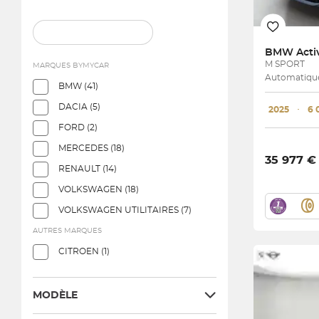
BMW
Acti
M SPORT
MARQUES BYMYCAR
Automatique
BMW (41)
DACIA (5)
2025
･
6 
FORD (2)
MERCEDES (18)
35 977 €
RENAULT (14)
VOLKSWAGEN (18)
VOLKSWAGEN UTILITAIRES (7)
AUTRES MARQUES
CITROEN (1)
MODÈLE