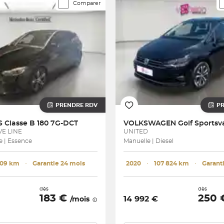
Comparer
PRENDRE RDV
P
S
Classe B 180 7G-DCT
VOLKSWAGEN
E LINE
UNITED
 | Essence
Manuelle | Diesel
109 km
･
Garantie 24 mois
2020
･
107 824 km
･
dès
dès
183 €
250
14 992 €
/mois