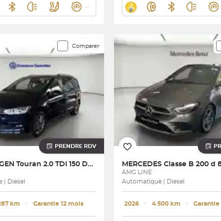
Comparer
PRENDRE RDV
P
AGEN
Touran 2.0 TDI 150 DSG7 7pl
MERCEDES
Classe B 200 d
N
AMG LINE
 | Diesel
Automatique | Diesel
287 km
･
Garantie 12 mois
2026
･
4 500 km
･