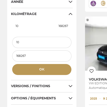
ANNÉE
KILOMÉTRAGE
10
168267
Kilométrage minimum
Kilométrage maximum
OK
VOLKSW
VW EDITIO
VERSIONS / FINITIONS
Automatique
OPTIONS / ÉQUIPEMENTS
2025
･
9 