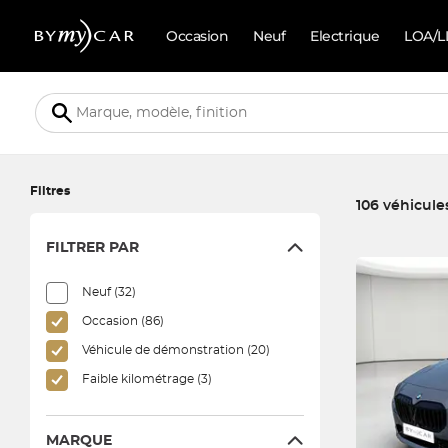
Occasion
Neuf
Electrique
LOA/L
Filtres
106 véhicule
FILTRER PAR
106 véhicules co
Neuf (32)
Occasion (86)
Véhicule de démonstration (20)
Faible kilométrage (3)
MARQUE