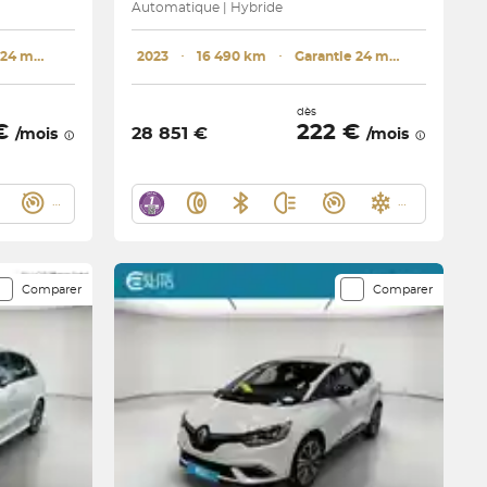
Automatique | Hybride
Garantie 24 mois
2023
･
16 490 km
･
Garantie 24 mois
dès
 €
222 €
28 851 €
/mois
/mois
Comparer
Comparer