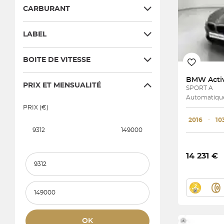
CARBURANT
LABEL
BOITE DE VITESSE
BMW
Acti
PRIX ET MENSUALITÉ
SPORT A
Automatique
PRIX (€)
2016
･
10
9312
149000
14 231 €
Prix et mensualité minimum
Prix et mensualité maximum
OK