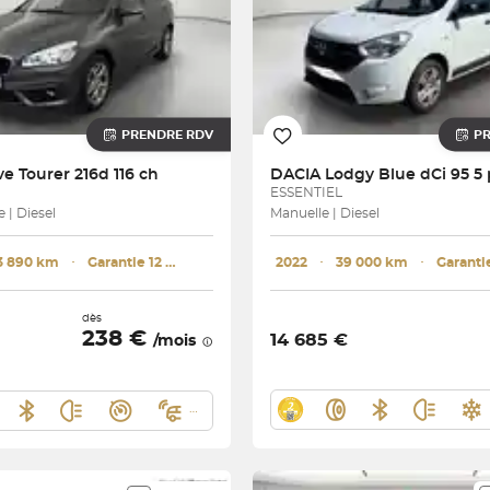
PRENDRE RDV
P
ve Tourer 216d 116 ch
DACIA
Lodgy Blue dCi 95 5 
ESSENTIEL
 | Diesel
Manuelle | Diesel
3 890 km
･
Garantie 12 mois
2022
･
39 000 km
･
dès
238 €
14 685 €
/mois