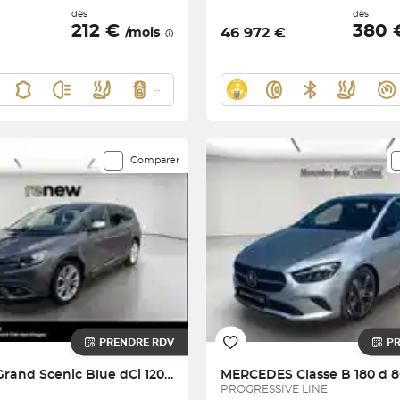
dès
dès
212 €
380
46 972 €
/mois
Comparer
PRENDRE RDV
P
Grand Scenic Blue dCi 120 - 21
MERCEDES
Classe B 180 d 
PROGRESSIVE LINE