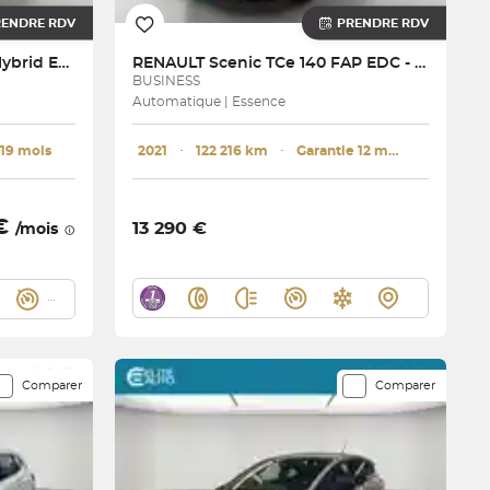
RENDRE RDV
PRENDRE RDV
Classe B 250 e Hybrid EQ 8G-DCT
RENAULT
Scenic TCe 140 FAP EDC - 21
BUSINESS
Automatique | Essence
 19 mois
2021
･
122 216 km
･
Garantie 12 mois
 €
13 290 €
/mois
Comparer
Comparer