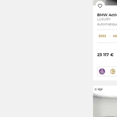
BMW
Acti
LUXURY
Automatique
2022
･
40
23 117 €