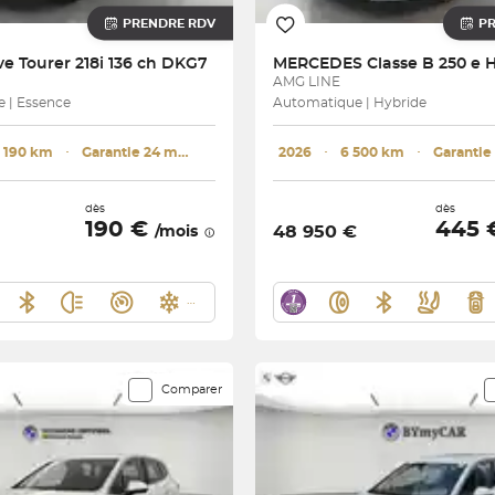
PRENDRE RDV
P
ve Tourer 218i 136 ch DKG7
MERCEDES
AMG LINE
 | Essence
Automatique | Hybride
 190 km
･
Garantie 24 mois
2026
･
6 500 km
･
Garantie
dès
dès
190 €
445
48 950 €
/mois
Comparer