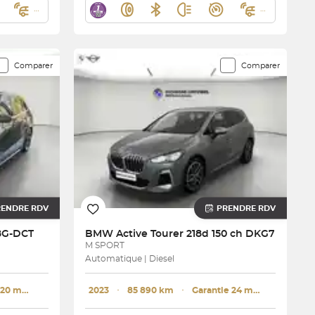
Comparer
Comparer
RENDRE RDV
PRENDRE RDV
 8G-DCT
BMW
Active Tourer 218d 150 ch DKG7
M SPORT
Automatique | Diesel
Garantie 20 mois
2023
･
85 890 km
･
Garantie 24 mois