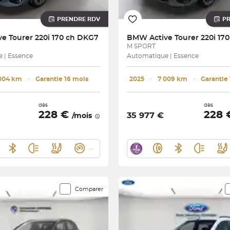
PRENDRE RDV
P
ve Tourer 220i 170 ch DKG7
BMW
Active Tourer 220i 17
M SPORT
 | Essence
Automatique | Essence
004 km
･
Garantie 16 mois
2025
･
7 009 km
･
Garantie
dès
dès
228 €
228
35 977 €
/mois
Comparer