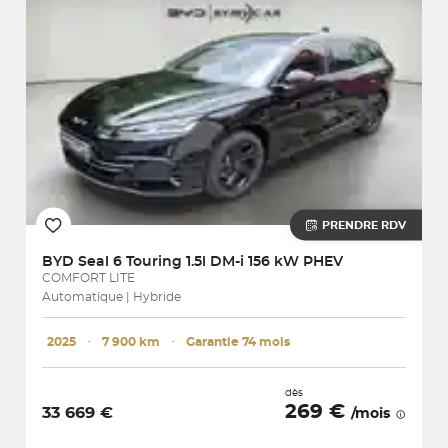
PRENDRE RDV
BYD
Seal 6 Touring 1.5l DM-i 156 kW PHEV
COMFORT LITE
Automatique | Hybride
2025
･
7 900 km
･
Garantie 74 mois
dès
269 €
33 669 €
/mois