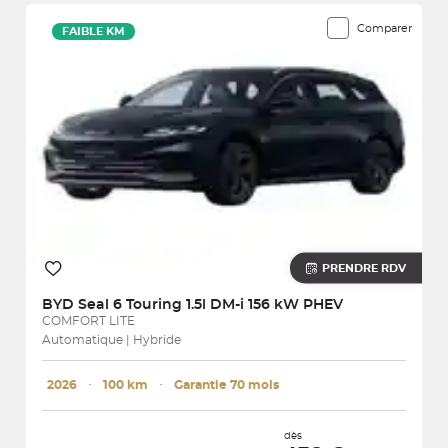
Comparer
FAIBLE KM
PRENDRE RDV
BYD
Seal 6 Touring 1.5l DM-i 156 kW PHEV
COMFORT LITE
Automatique | Hybride
2026
･
100 km
･
Garantie 70 mois
dès