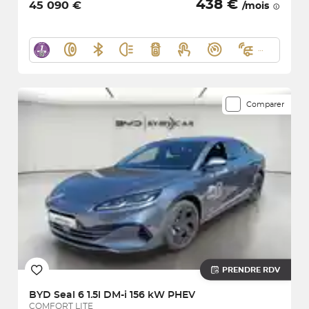
438 €
45 090 €
/mois
Comparer
PRENDRE RDV
BYD
Seal 6 1.5l DM-i 156 kW PHEV
COMFORT LITE