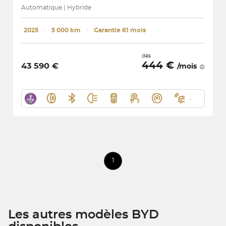
Automatique | Hybride
2025
･
5 000 km
･
Garantie 61 mois
dès
444 €
43 590 €
/mois
1
Les autres modèles BYD