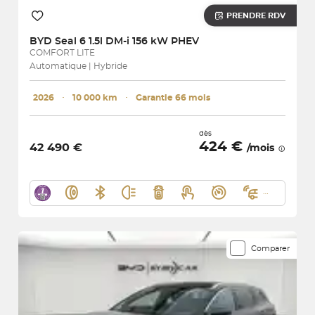
PRENDRE RDV
BYD
Seal 6 1.5l DM-i 156 kW PHEV
COMFORT LITE
Automatique | Hybride
2026
･
10 000 km
･
Garantie 66 mois
dès
424 €
42 490 €
/mois
Comparer