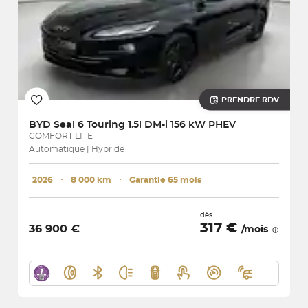
PRENDRE RDV
BYD
Seal 6 Touring 1.5l DM-i 156 kW PHEV
COMFORT LITE
Automatique | Hybride
2026
･
8 000 km
･
Garantie 65 mois
dès
317 €
36 900 €
/mois