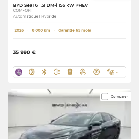
BYD
Seal 6 1.5l DM-i 156 kW PHEV
COMFORT
Automatique | Hybride
2026
･
8 000 km
･
Garantie 65 mois
35 990 €
Comparer