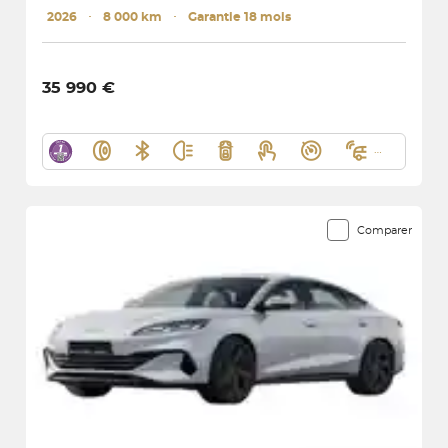
2026
･
8 000 km
･
Garantie 18 mois
35 990 €
Comparer