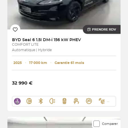
PRENDRE RDV
BYD
Seal 6 1.5l DM-i 156 kW PHEV
COMFORT LITE
Automatique | Hybride
2025
･
17 000 km
･
Garantie 61 mois
32 990 €
Comparer