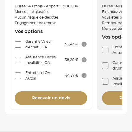
Durée : 48 mois - Apport : 13100,00€
Durée : 48 mois 
Mensualité ajustées
Financez votre v
Aucun risque de décôtes
Vous êtes proprié
Engagement de reprise
Remboursement a
Mensualités mod
Vos options
Vos options
Garantie Valeur
52,43 €
d'Achat LOA
Entretien C
Autos
Assurance Décès
38,20 €
Invalidité LOA
Garantie V
d'Achat Cr
Entretien LOA
44,57 €
Autos
Assurance
Invalidité
Recevoir un devis
Recev