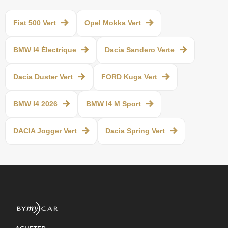
Fiat 500 Vert
Opel Mokka Vert
BMW I4 Électrique
Dacia Sandero Verte
Dacia Duster Vert
FORD Kuga Vert
BMW I4 2026
BMW I4 M Sport
DACIA Jogger Vert
Dacia Spring Vert