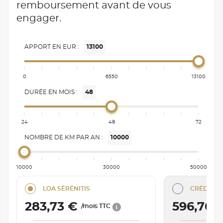
remboursement avant de vous
engager.
APPORT EN EUR :
13100
0
6550
13100
DURÉE EN MOIS :
48
24
48
72
NOMBRE DE KM PAR AN :
10000
10000
30000
50000
LOA SÉRÉNITIS
CRÉDIT C
283,73 €
596,76 
/mois TTC