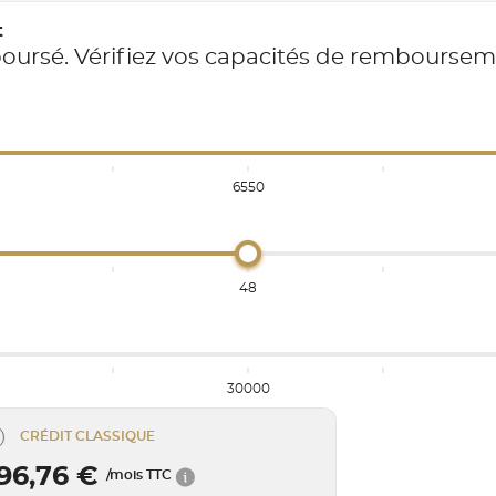
t
boursé. Vérifiez vos capacités de rembourse
6550
48
30000
CRÉDIT CLASSIQUE
96,76 €
/mois TTC