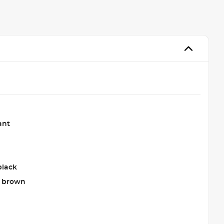
ant
black
 brown