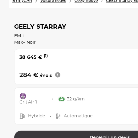
BYmyCAR
Voiture neuve
Geely Neuve
GEELY Starray E
GEELY STARRAY
EM-i
Max+ Noir
(1)
38 645 €
284 €
/mois
32 g/km
Crit'Air 1
Hybride
Automatique
Recevoir un devis