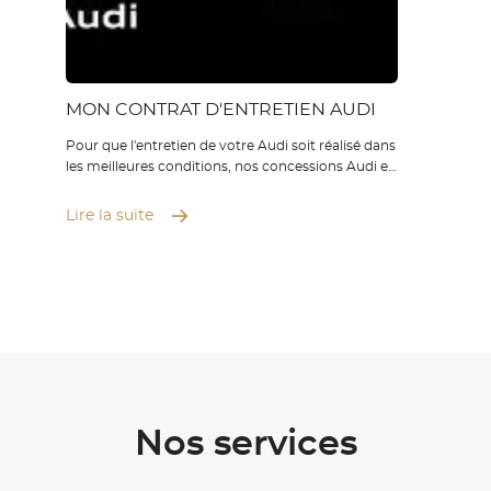
MON CONTRAT D'ENTRETIEN AUDI
Pour que l'entretien de votre Audi soit réalisé dans
les meilleures conditions, nos concessions Audi et
Audi Service BYmyCAR mettent à votre
disposition des experts de la marque. Vous pouvez
Lire la suite
alors souscrire au contrat d'entretien Audi lors de
l'ac...
Nos services