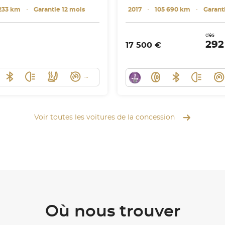
233 km
･
Garantie 12 mois
2017
･
105 690 km
･
Garant
dès
292
17 500 €
Voir toutes les voitures de la concession
Où nous trouver