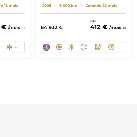
ie 12 mois
2026
･
6 000 km
･
Garantie 22 mois
dès
 €
412 €
64 932 €
/mois
/mois