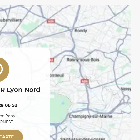
R Lyon Nord
29 06 58
de Paisy
MONEST
 CARTE