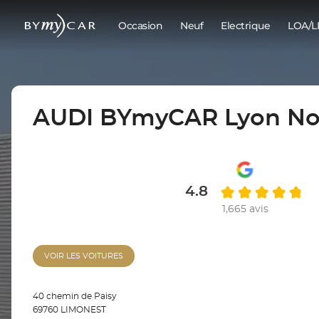
Occasion
Neuf
Electrique
LOA/L
AUDI BYmyCAR Lyon No
4.8
1,665 avis
VOIR LES VOITURES
40 chemin de Paisy
69760 LIMONEST