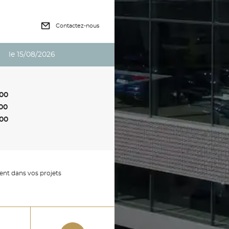
Contactez-nous
N
le 15/08/2026
00
00
00
nt dans vos projets