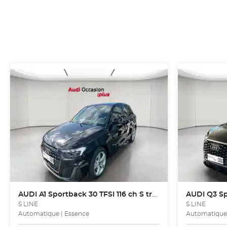
AUDI
A1 Sportback 30 TFSI 116 ch S tronic 7
AUDI
Q3 Spo
S LINE
S LINE
Automatique | Essence
Automatique 