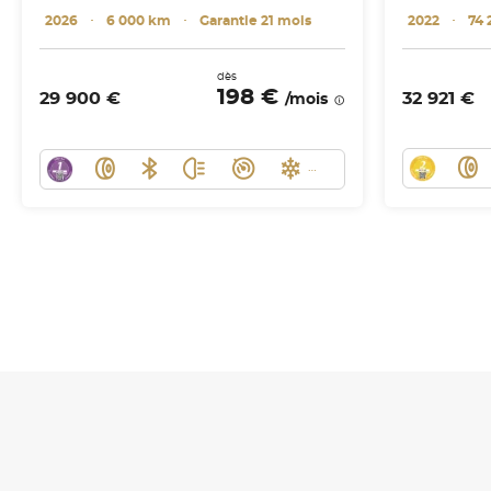
2026
･
6 000 km
･
Garantie 21 mois
2022
･
74 
dès
198 €
29 900 €
32 921 €
/mois