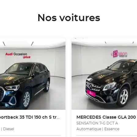
Nos voitures
rtback 35 TDI 150 ch S tronic 7
MERCEDES
Classe GLA 200
SENSATION 7-G DCT A
| Diesel
Automatique | Essence