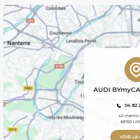
AUDI BYmyCA
04 82 
40 chemin 
69760 LI
VOIR LA