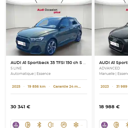
AUDI
A1 Sportback 35 TFSI 150 ch S tronic 7
AUDI
A1 Sport
S LINE
ADVANCED
Automatique | Essence
Manuelle | Essen
2025
･
19 856 km
･
Garantie 24 mois
2023
･
31 98
30 341 €
18 988 €