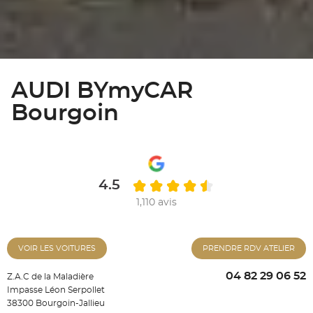
AUDI BYmyCAR
Bourgoin
4.5
1,110 avis
VOIR LES VOITURES
PRENDRE RDV ATELIER
04 82 29 06 52
Z.A.C de la Maladière
Impasse Léon Serpollet
38300 Bourgoin-Jallieu