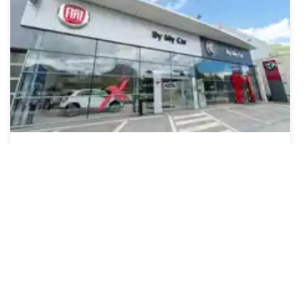
FIAT
BYmyCAR Grenoble Fontaine
45 Boulevard Paul Langevin
38600 FONTAINE
Voir la concession