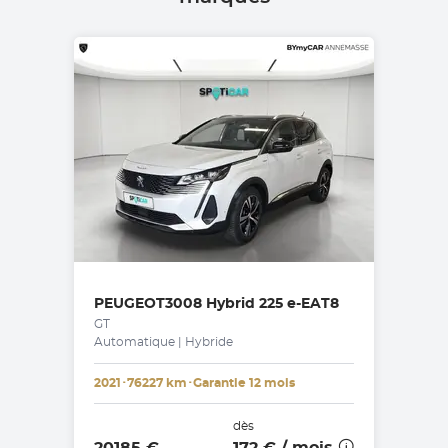
PEUGEOT
3008 Hybrid 225 e-EAT8
GT
Automatique | Hybride
2021
･
76227 km
･
Garantie 12 mois
dès