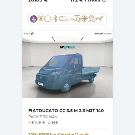
20185 €
172 €
/ mois
FIAT
DUCATO CC 3.5 M 2.3 MJT 140
PACK PRO NAV
Manuelle | Diesel
2019
･
82915 km
･
Garantie 12 mois