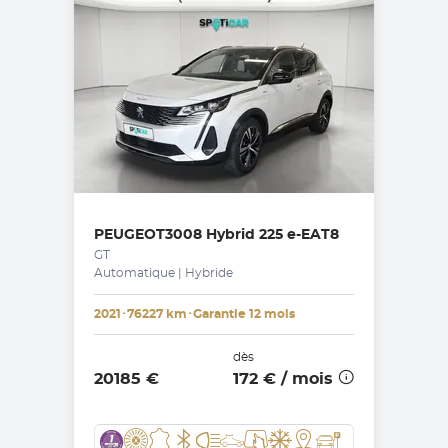
PEUGEOT
3008 Hybrid 225 e-EAT8
GT
Automatique | Hybride
2021
･
76227 km
･
Garantie 12 mois
dès
20185 €
172 €
/ mois