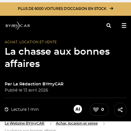
PLUS DE 6000 VOITURES D'OCCASION EN STOCK
ACHAT, LOCATION ET VENTE
Rechercher
La chasse aux bonnes
affaires
Par
La Rédaction BYmyCAR
Publié le 13 avril 2026
Lecture 1 min
0
Le Webzine BYmyCAR
Achat, location et vente
La chasse aux bonnes affaires