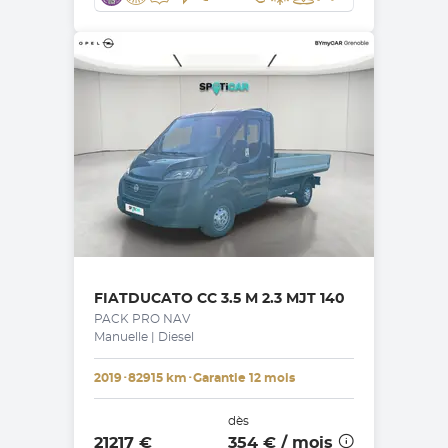
FIAT
DUCATO CC 3.5 M 2.3 MJT 140
PACK PRO NAV
Manuelle | Diesel
2019
･
82915 km
･
Garantie 12 mois
dès
21217 €
354 €
/ mois