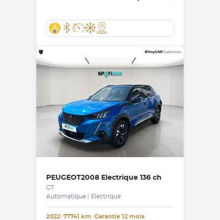
PEUGEOT
2008 Electrique 136 ch
GT
Automatique | Electrique
2022
･
77741 km
･
Garantie 12 mois