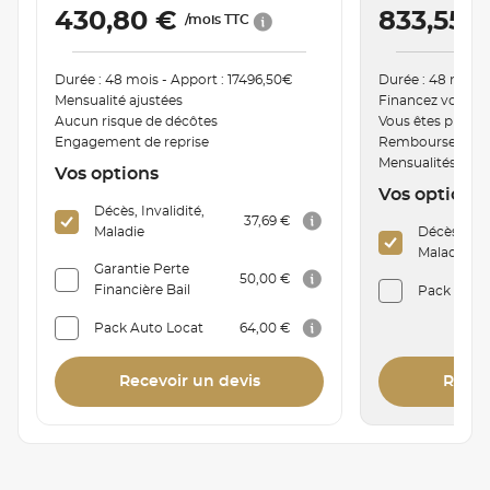
430,80 €
833,55 
/mois TTC
Durée : 48 mois - Apport : 17496,50€
Durée : 48 mois 
Mensualité ajustées
Financez votre v
Aucun risque de décôtes
Vous êtes proprié
Engagement de reprise
Remboursement a
Mensualités mod
Vos options
Vos options
Décès, Invalidité,
37,69 €
Maladie
Décès, Inva
Maladie
Garantie Perte
50,00 €
Financière Bail
Pack Auto 
Pack Auto Locat
64,00 €
Recevoir un devis
Recev