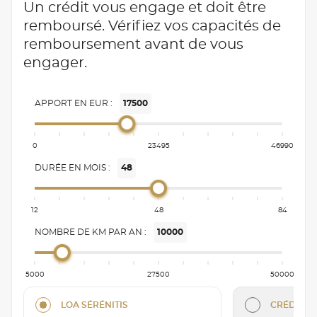
Un crédit vous engage et doit être
remboursé. Vérifiez vos capacités de
remboursement avant de vous
engager.
APPORT EN EUR :
17500
0
23495
46990
DURÉE EN MOIS :
48
12
48
84
NOMBRE DE KM PAR AN :
10000
5000
27500
50000
LOA SÉRÉNITIS
CRÉDIT C