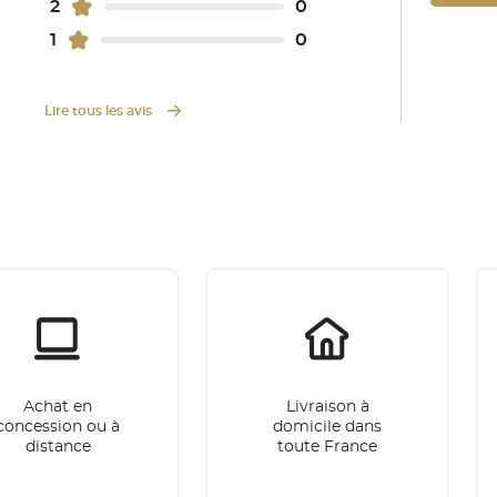
2
0
1
0
Lire tous les avis
Achat en
Livraison à
concession ou à
domicile dans
distance
toute France