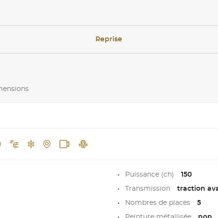
Reprise
imensions
Puissance (ch)
150
Transmission
traction av
Nombres de places
5
Peinture métallisée
non