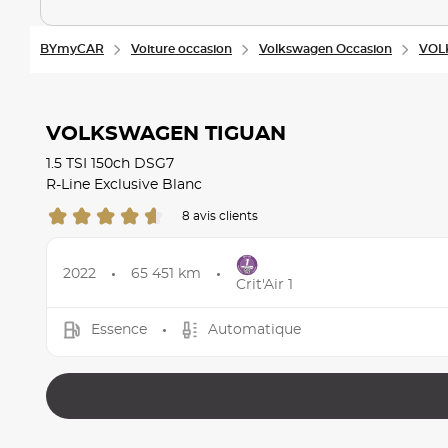
BYmyCAR
Voiture occasion
Volkswagen Occasion
VOL
VOLKSWAGEN TIGUAN
1.5 TSI 150ch DSG7
R-Line Exclusive Blanc
8 avis clients
2022
65 451 km
Crit'Air 1
Essence
Automatique