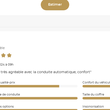
Estimer
èle
2024 à 09h
 très agréable avec la conduite automatique, confort"
ualité-prix
Confort du véhicu
e de conduite
Taille du coffre
es options
Insonorisation