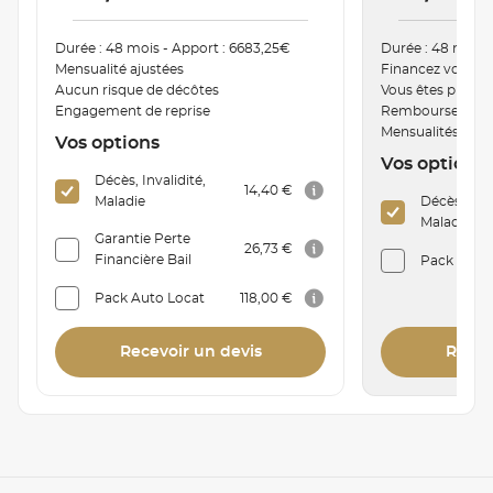
Durée : 48 mois - Apport : 6683,25€
Durée : 48 mois 
Mensualité ajustées
Financez votre v
Aucun risque de décôtes
Vous êtes proprié
Engagement de reprise
Remboursement a
Mensualités mod
Vos options
Vos options
Décès, Invalidité,
14,40 €
Maladie
Décès, Inva
Maladie
Garantie Perte
26,73 €
Financière Bail
Pack Auto 
Pack Auto Locat
118,00 €
Recevoir un devis
Recev