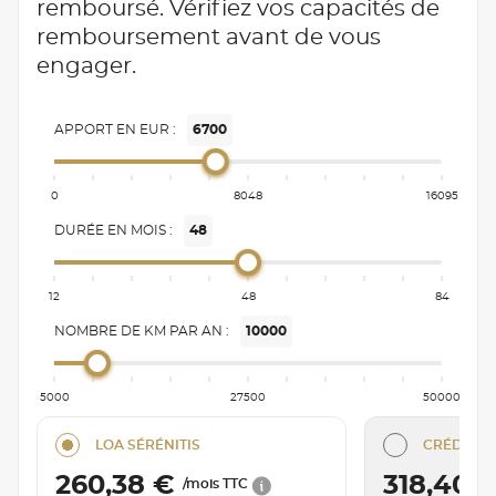
remboursé. Vérifiez vos capacités de
remboursement avant de vous
engager.
APPORT EN EUR :
6700
0
8048
16095
DURÉE EN MOIS :
48
12
48
84
NOMBRE DE KM PAR AN :
10000
5000
27500
50000
LOA SÉRÉNITIS
CRÉDIT C
260,38 €
318,40 
/mois TTC