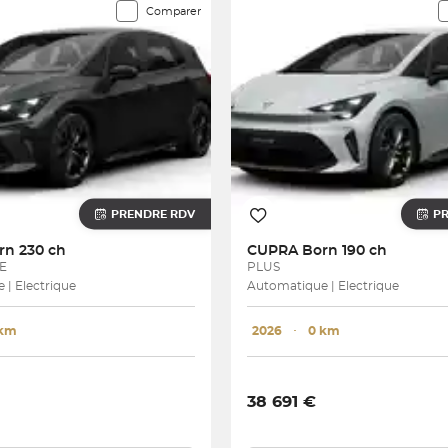
Comparer
PRENDRE RDV
P
rn 230 ch
CUPRA
Born 190 ch
E
PLUS
| Electrique
Automatique | Electrique
 km
2026
･
0 km
38 691 €