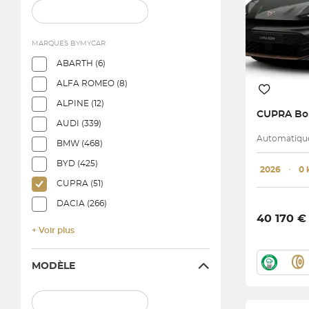
MARQUES BYMYCAR
ABARTH (6)
ALFA ROMEO (8)
ALPINE (12)
CUPRA
Bo
AUDI (339)
Automatique 
BMW (468)
BYD (425)
2026
･
0
CUPRA (51)
DACIA (266)
40 170 €
+ Voir plus
MODÈLE