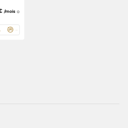
 €
/mois