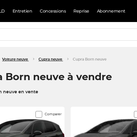
LD
Entretien
Concessions
Reprise
Abonnement
Voiture neuve
Cupra neuve
Cupra Born neuve
 Born neuve à vendre
n neuve en vente
espondent à votre recherche
Comparer