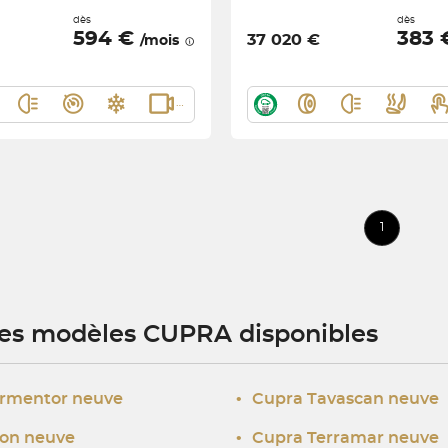
dès
dès
594 €
383
37 020 €
/mois
1
res modèles CUPRA disponibles
rmentor neuve
•
Cupra Tavascan neuve
on neuve
•
Cupra Terramar neuve