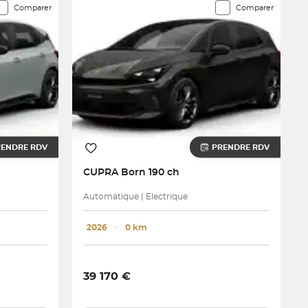
Comparer
Comparer
RENDRE RDV
PRENDRE RDV
CUPRA
Born 190 ch
Automatique | Electrique
2026
･
0 km
39 170 €