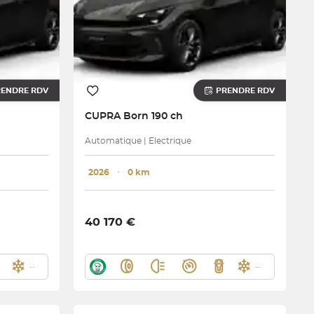
RENDRE RDV
PRENDRE RDV
CUPRA
Born 190 ch
Automatique | Electrique
2026
･
0 km
40 170 €