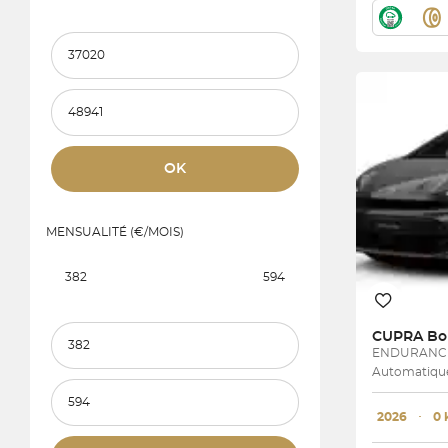
Prix et mensualité minimum
Prix et mensualité maximum
OK
MENSUALITÉ (€/MOIS)
382
594
Prix et mensualité minimum
CUPRA
Bo
ENDURANC
Automatique 
Prix et mensualité maximum
2026
･
0