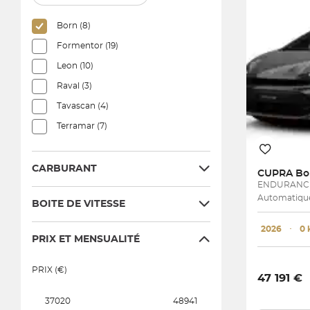
Born (8)
Formentor (19)
Leon (10)
Raval (3)
Tavascan (4)
Terramar (7)
CARBURANT
CUPRA
Bo
ENDURANC
Automatique 
BOITE DE VITESSE
2026
･
0
PRIX ET MENSUALITÉ
PRIX (€)
47 191 €
37020
48941