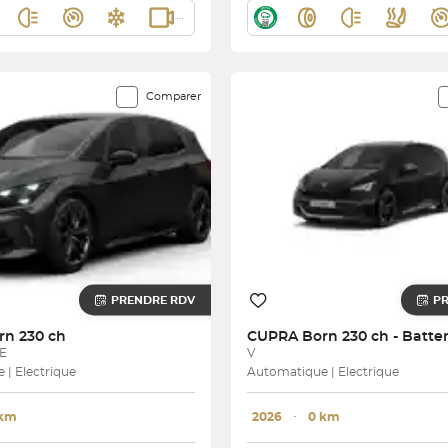
Comparer
PRENDRE RDV
P
rn 230 ch
CUPRA
Born 230 ch - Batter
E
V
| Electrique
Automatique | Electrique
 km
2026
･
0 km