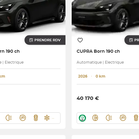
PRENDRE RDV
P
rn 190 ch
CUPRA
Born 190 ch
| Electrique
Automatique | Electrique
 km
2026
･
0 km
40 170 €