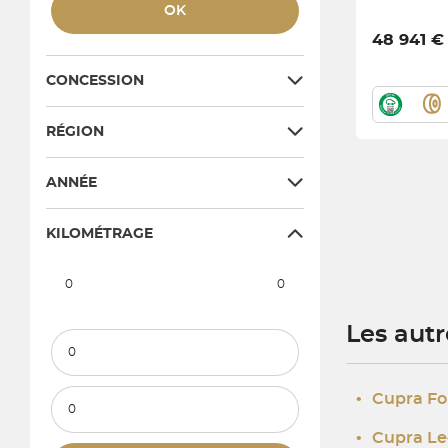
OK
48 941 €
CONCESSION
RÉGION
ANNÉE
KILOMÉTRAGE
0
0
Les aut
Kilométrage minimum
Kilométrage maximum
•
Cupra Fo
•
Cupra Le