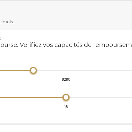
e mois.
t
boursé. Vérifiez vos capacités de rembourse
9290
48