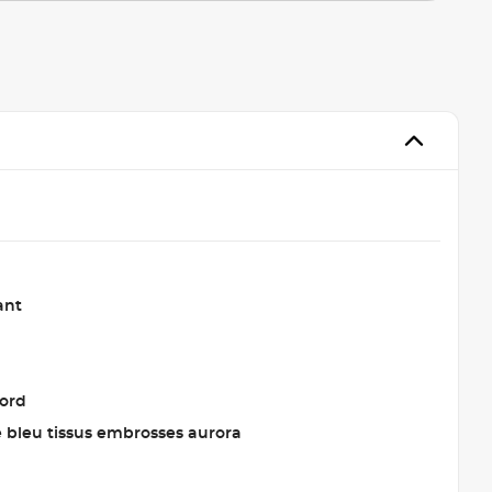
ant
jord
ie bleu tissus embrosses aurora