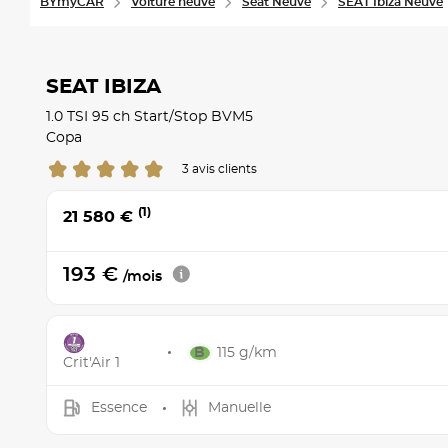
BYmyCAR
Voiture neuve
Seat Neuve
SEAT Ibiza Neuve
SEAT IBIZA
1.0 TSI 95 ch Start/Stop BVM5
Copa
3 avis clients
(1)
21 580 €
193 €
/mois
115 g/km
Crit'Air 1
Essence
Manuelle