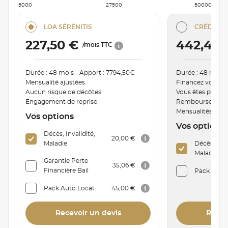
5000
27500
50000
LOA SÉRÉNITIS
CRÉDIT C
227,50 €
442,40
/mois TTC
Durée : 48 mois - Apport : 7794,50€
Durée : 48 mois 
Mensualité ajustées
Financez votre v
Aucun risque de décôtes
Vous êtes proprié
Engagement de reprise
Remboursement a
Mensualités mod
Vos options
Vos options
Décès, Invalidité,
20,00 €
Maladie
Décès, Inva
Maladie
Garantie Perte
35,06 €
Financière Bail
Pack Auto 
Pack Auto Locat
45,00 €
Recevoir un devis
Recev