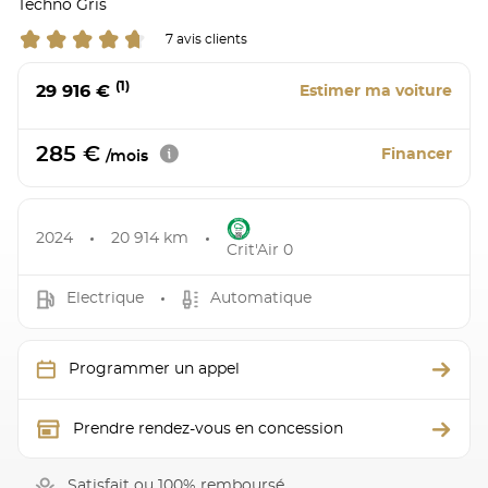
Techno Gris
7 avis clients
(1)
29 916 €
Estimer ma voiture
285 €
Financer
/mois
2024
20 914 km
Crit'Air 0
Electrique
Automatique
Programmer un appel
Prendre rendez-vous en concession
Satisfait ou 100% remboursé