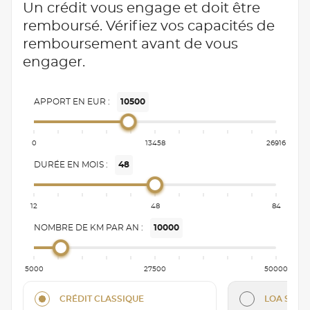
Un crédit vous engage et doit être
remboursé. Vérifiez vos capacités de
remboursement avant de vous
engager.
APPORT EN EUR :
10500
0
13458
26916
DURÉE EN MOIS :
48
12
48
84
NOMBRE DE KM PAR AN :
10000
5000
27500
50000
CRÉDIT CLASSIQUE
LOA SÉRÉN