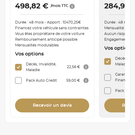
498,82 €
284,92 
/mois TTC
Durée : 48 mois - Apport : 10470,25€
Durée : 48 mois 
Financez votre véhicule sans contraintes
Mensualité ajust
Vous êtes propriétaire de votre voiture
Aucun risque de
Remboursement anticipé possible
Engagement de r
Mensualités modulables
Vos options
Vos options
Décès, Inva
Décès, Invalidité,
Maladie
22,56 €
Maladie
Garantie P
Financière 
Pack Auto Credit
59,00 €
Pack Auto
Recevoir un devis
Recev