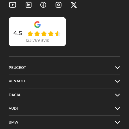
4.5
123,769 avis
PEUGEOT
RENAULT
DACIA
AUDI
BMW