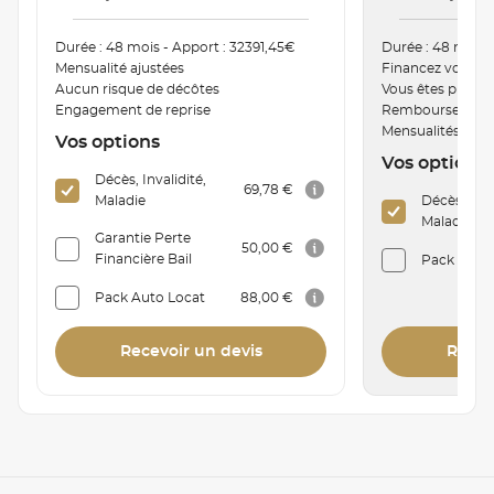
Durée : 48 mois - Apport : 32391,45€
Durée : 48 mois 
Mensualité ajustées
Financez votre v
Aucun risque de décôtes
Vous êtes proprié
Engagement de reprise
Remboursement a
Mensualités mod
Vos options
Vos options
Décès, Invalidité,
69,78 €
Maladie
Décès, Inva
Maladie
Garantie Perte
50,00 €
Financière Bail
Pack Auto 
Pack Auto Locat
88,00 €
Recevoir un devis
Recev