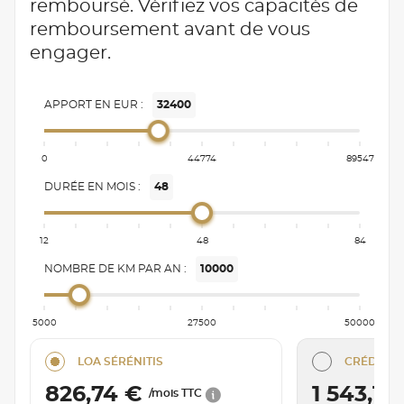
remboursé. Vérifiez vos capacités de
remboursement avant de vous
engager.
APPORT EN EUR :
32400
0
44774
89547
DURÉE EN MOIS :
48
12
48
84
NOMBRE DE KM PAR AN :
10000
5000
27500
50000
LOA SÉRÉNITIS
CRÉDIT C
826,74 €
1 543,16
/mois TTC