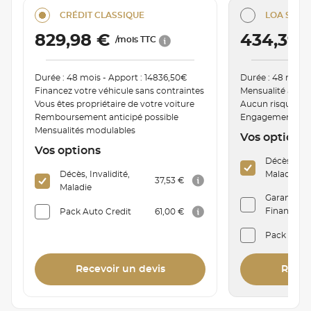
CRÉDIT CLASSIQUE
LOA SÉRÉN
829,98 €
434,39
/mois TTC
Durée : 48 mois - Apport : 14836,50€
Durée : 48 mois 
Financez votre véhicule sans contraintes
Mensualité ajust
Vous êtes propriétaire de votre voiture
Aucun risque de
Remboursement anticipé possible
Engagement de r
Mensualités modulables
Vos options
Vos options
Décès, Inva
Décès, Invalidité,
Maladie
37,53 €
Maladie
Garantie P
Financière 
Pack Auto Credit
61,00 €
Pack Auto
Recevoir un devis
Recev