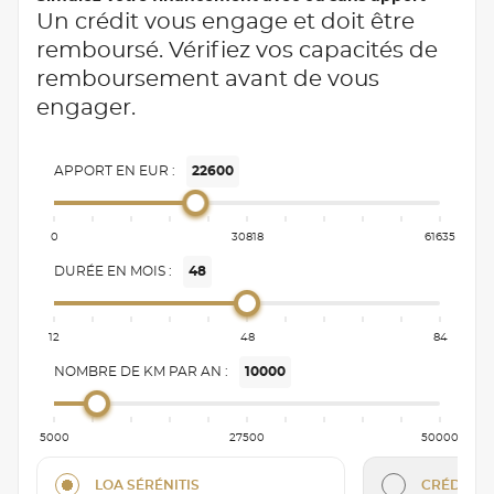
Un crédit vous engage et doit être
remboursé. Vérifiez vos capacités de
remboursement avant de vous
engager.
APPORT EN EUR :
22600
0
30818
61635
DURÉE EN MOIS :
48
12
48
84
NOMBRE DE KM PAR AN :
10000
5000
27500
50000
LOA SÉRÉNITIS
CRÉDIT C