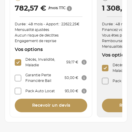
782,57 €
1 308,6
/mois TTC
Durée : 48 mois - Apport : 22622,25€
Durée : 48 mois 
Mensualité ajustées
Financez votre v
Aucun risque de décôtes
Vous êtes proprié
Engagement de reprise
Remboursement a
Mensualités mod
Vos options
Vos options
Décès, Invalidité,
59,17 €
Maladie
Décès, Inva
Maladie
Garantie Perte
50,00 €
Financière Bail
Pack Auto 
Pack Auto Locat
93,00 €
Recevoir un devis
Recev