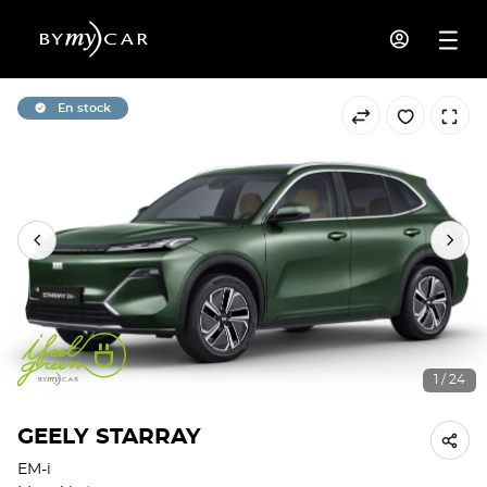
En stock
1 / 24
GEELY STARRAY
EM-i