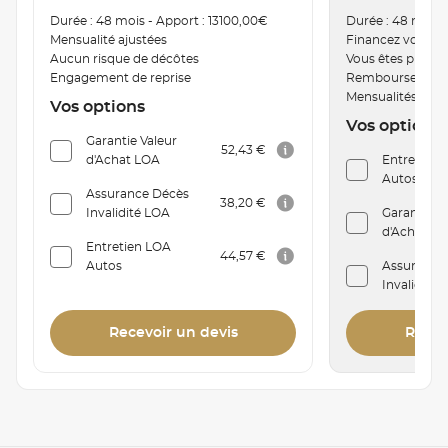
Durée : 48 mois - Apport : 13100,00€
Durée : 48 mois 
Mensualité ajustées
Financez votre v
Aucun risque de décôtes
Vous êtes proprié
Engagement de reprise
Remboursement a
Mensualités mod
Vos options
Vos options
Garantie Valeur
52,43 €
d'Achat LOA
Entretien C
Autos
Assurance Décès
38,20 €
Invalidité LOA
Garantie V
d'Achat Cr
Entretien LOA
44,57 €
Autos
Assurance
Invalidité
Recevoir un devis
Recev