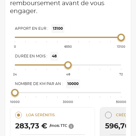
remboursement avant de vous
engager.
APPORT EN EUR :
13100
0
6550
13100
DURÉE EN MOIS :
48
24
48
72
NOMBRE DE KM PAR AN :
10000
10000
30000
50000
LOA SÉRÉNITIS
CRÉDIT C
283,73 €
596,76 
/mois TTC