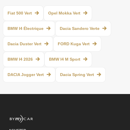
Fiat 500 Vert
Opel Mokka Vert
BMW I4 Électrique
Dacia Sandero Verte
Dacia Duster Vert
FORD Kuga Vert
BMW I4 2026
BMW I4 M Sport
DACIA Jogger Vert
Dacia Spring Vert