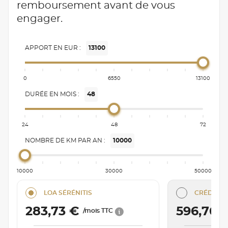
remboursement avant de vous
engager.
APPORT EN EUR :
13100
0
6550
13100
DURÉE EN MOIS :
48
24
48
72
NOMBRE DE KM PAR AN :
10000
10000
30000
50000
LOA SÉRÉNITIS
CRÉDIT C
283,73 €
596,76 
/mois TTC