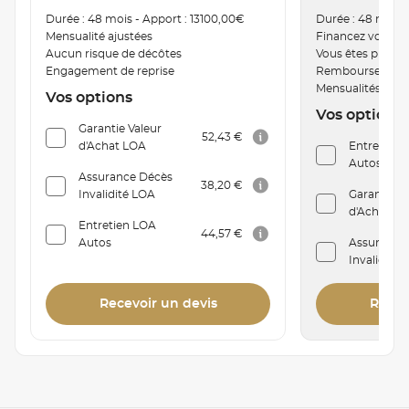
Durée : 48 mois - Apport : 13100,00€
Durée : 48 mois 
Mensualité ajustées
Financez votre v
Aucun risque de décôtes
Vous êtes proprié
Engagement de reprise
Remboursement a
Mensualités mod
Vos options
Vos options
Garantie Valeur
52,43 €
d'Achat LOA
Entretien C
Autos
Assurance Décès
38,20 €
Invalidité LOA
Garantie V
d'Achat Cr
Entretien LOA
44,57 €
Autos
Assurance
Invalidité
Recevoir un devis
Recev