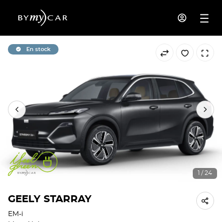
En stock
1 / 24
GEELY STARRAY
EM-i