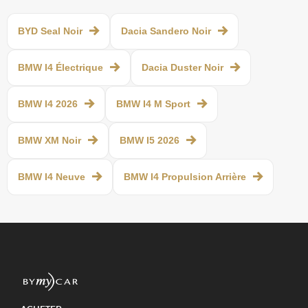
BYD Seal Noir
Dacia Sandero Noir
BMW I4 Électrique
Dacia Duster Noir
BMW I4 2026
BMW I4 M Sport
BMW XM Noir
BMW I5 2026
BMW I4 Neuve
BMW I4 Propulsion Arrière