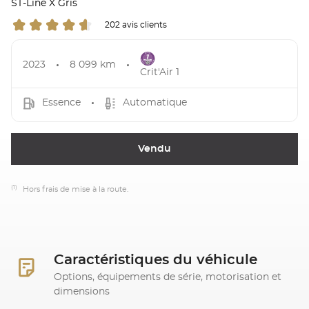
ST-Line X Gris
202 avis clients
2023
8 099 km
Crit'Air 1
Essence
Automatique
Vendu
(1)
Hors frais de mise à la route.
Caractéristiques du véhicule
Options, équipements de série, motorisation et
dimensions