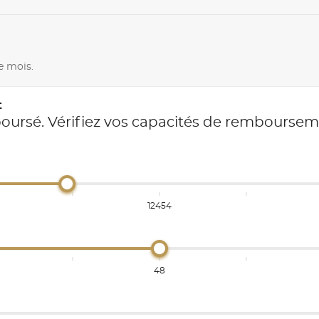
e mois.
t
boursé. Vérifiez vos capacités de rembourse
12454
48