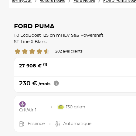
BYmyCAR
Voiture neuve
Ford Neuve
FORD Puma Neu
FORD PUMA
1.0 EcoBoost 125 ch mHEV S&S Powershift
ST-Line X Blanc
202 avis clients
(1)
27 908 €
230 €
/mois
130 g/km
Crit'Air 1
Essence
Automatique