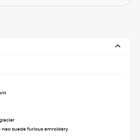
ant
glacier
ie neo suede furious emroidery