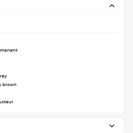
rmanent
rey
& brown
ucteur