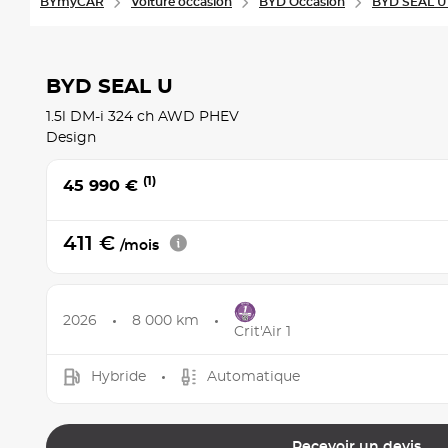
BYmyCAR
Voiture occasion
BYD Occasion
BYD SEAL U
BYD SEAL U
1.5l DM-i 324 ch AWD PHEV
Design
(1)
45 990 €
411 €
/mois
2026
8 000 km
Crit'Air 1
Hybride
Automatique
Recevoir un devis