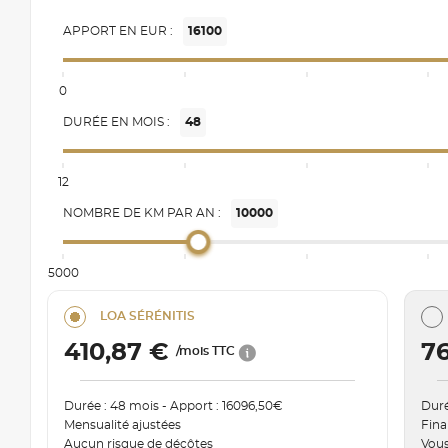
APPORT EN EUR :
16100
0
DURÉE EN MOIS :
48
12
NOMBRE DE KM PAR AN :
10000
5000
LOA SÉRÉNITIS
410,87 €
7
/mois TTC
Durée : 48 mois - Apport : 16096,50€
Duré
Mensualité ajustées
Fina
Aucun risque de décôtes
Vous