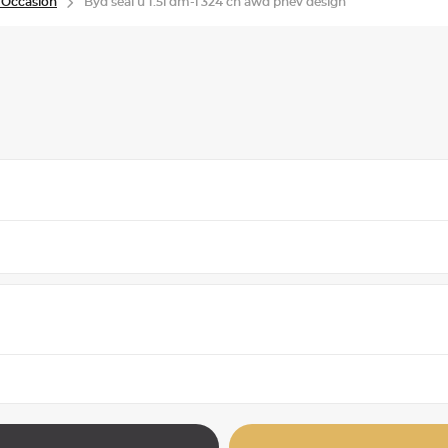
 Occasion
Byd seal u 1.5l dm-i 324 ch awd phev design