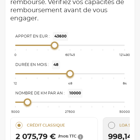
remboursé. Vérifiez vos capacités de
remboursement avant de vous
engager.
APPORT EN EUR :
43600
0
60745
121490
DURÉE EN MOIS :
48
12
48
84
NOMBRE DE KM PAR AN :
10000
5000
27500
50000
CRÉDIT CLASSIQUE
LOA SÉRÉN
2 075,79 €
998,14 
/mois TTC