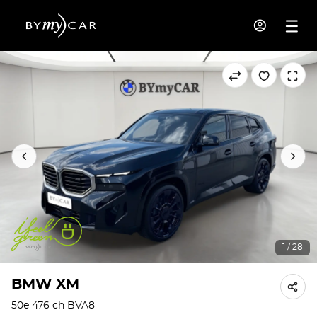
1 / 28
BMW XM
50e 476 ch BVA8