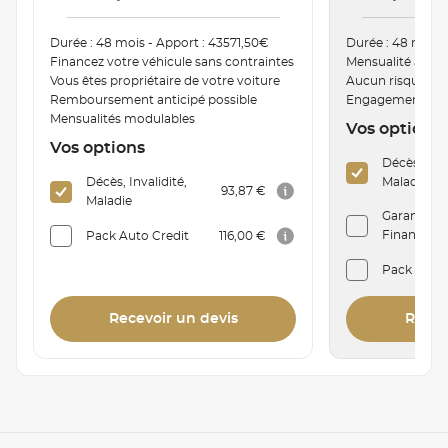
Durée : 48 mois - Apport : 43571,50€
Durée : 48 mois 
Financez votre véhicule sans contraintes
Mensualité ajust
Vous êtes propriétaire de votre voiture
Aucun risque de
Remboursement anticipé possible
Engagement de r
Mensualités modulables
Vos options
Vos options
Décès, Inva
Décès, Invalidité,
Maladie
93,87 €
Maladie
Garantie P
Financière 
Pack Auto Credit
116,00 €
Pack Auto
Recevoir un devis
Recev