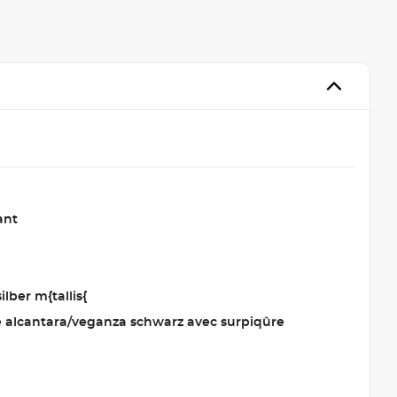
ant
ilber m{tallis{
ie alcantara/veganza schwarz avec surpiqûre