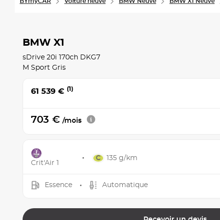
BYmyCAR
Voiture neuve
BMW Neuve
BMW X1 Neuve
BMW X1
sDrive 20i 170ch DKG7
M Sport Gris
(1)
61 539 €
703 €
/mois
135 g/km
Crit'Air 1
Essence
Automatique
Recevoir un devis