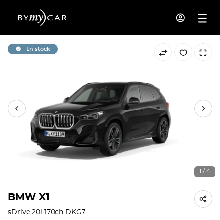
En stock
1 / 4
BMW X1
sDrive 20i 170ch DKG7