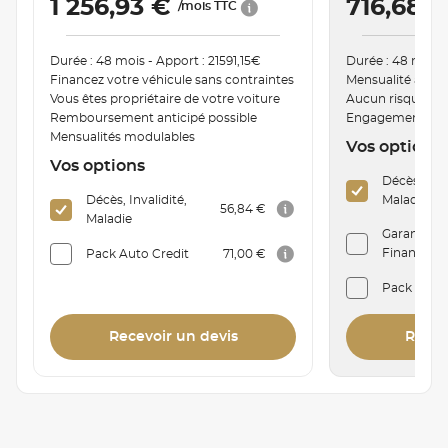
1 256,93 €
716,68 
/mois TTC
Durée : 48 mois - Apport : 21591,15€
Durée : 48 mois -
Financez votre véhicule sans contraintes
Mensualité ajust
Vous êtes propriétaire de votre voiture
Aucun risque de
Remboursement anticipé possible
Engagement de r
Mensualités modulables
Vos options
Vos options
Décès, Inva
Décès, Invalidité,
Maladie
56,84 €
Maladie
Garantie P
Financière 
Pack Auto Credit
71,00 €
Pack Auto
Recevoir un devis
Recev