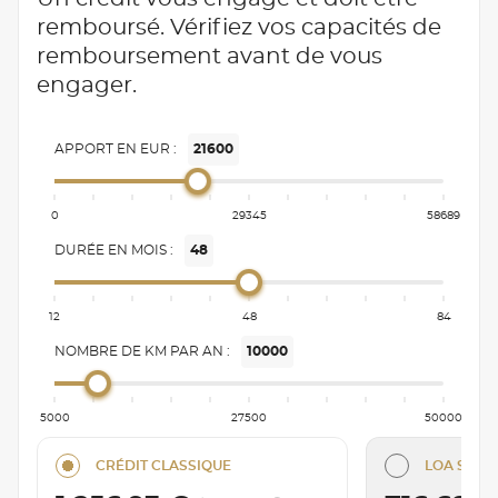
remboursé. Vérifiez vos capacités de
remboursement avant de vous
engager.
APPORT EN EUR :
21600
0
29345
58689
DURÉE EN MOIS :
48
12
48
84
NOMBRE DE KM PAR AN :
10000
5000
27500
50000
CRÉDIT CLASSIQUE
LOA SÉRÉN