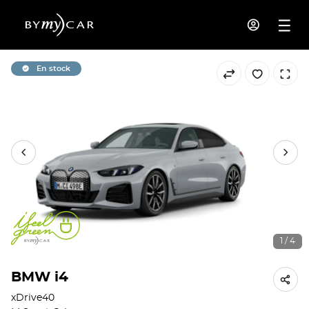
En stock
1 / 4
BMW i4
xDrive40