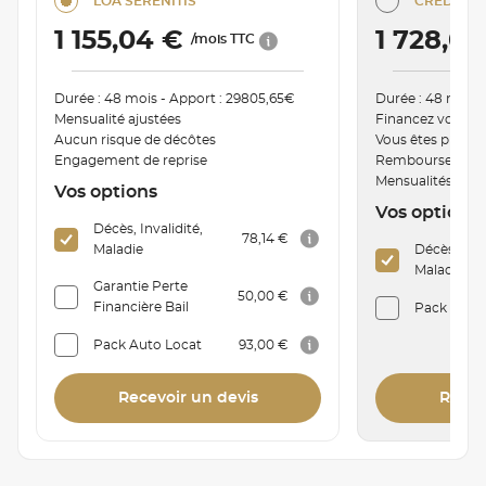
LOA SÉRÉNITIS
CRÉDIT C
1 155,04 €
1 728,0
/mois TTC
Durée : 48 mois - Apport : 29805,65€
Durée : 48 mois 
Mensualité ajustées
Financez votre v
Aucun risque de décôtes
Vous êtes proprié
Engagement de reprise
Remboursement a
Mensualités mod
Vos options
Vos options
Décès, Invalidité,
78,14 €
Maladie
Décès, Inva
Maladie
Garantie Perte
50,00 €
Financière Bail
Pack Auto 
Pack Auto Locat
93,00 €
Recevoir un devis
Recev