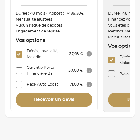
Durée : 48 mois - Apport : 17489,50€
Durée : 48 mois 
Mensualité ajustées
Financez votre v
Aucun risque de décôtes
Vous êtes proprié
Engagement de reprise
Remboursement a
Mensualités mod
Vos options
Vos options
Décès, Invalidité,
37,68 €
Maladie
Décès, Inva
Maladie
Garantie Perte
50,00 €
Financière Bail
Pack Auto 
Pack Auto Locat
71,00 €
Recevoir un devis
Recev