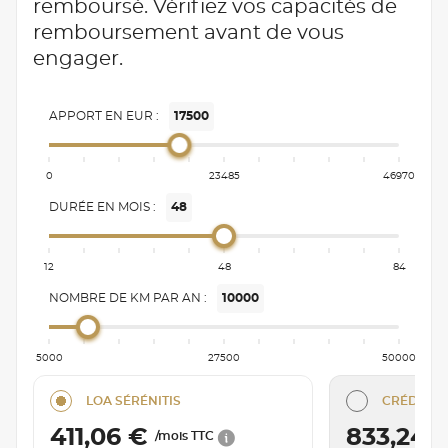
remboursé. Vérifiez vos capacités de
remboursement avant de vous
engager.
APPORT EN EUR :
17500
0
23485
46970
DURÉE EN MOIS :
48
12
48
84
NOMBRE DE KM PAR AN :
10000
5000
27500
50000
LOA SÉRÉNITIS
CRÉDIT C
411,06 €
833,24 
/mois TTC