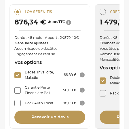
LOA SÉRÉNITIS
CRÉDIT C
876,34 €
1 479,19
/mois TTC
Durée : 48 mois - Apport : 24879,40€
Durée : 48 mois 
Mensualité ajustées
Financez votre v
Aucun risque de décôtes
Vous êtes proprié
Engagement de reprise
Remboursement a
Mensualités mod
Vos options
Vos options
Décès, Invalidité,
66,89 €
Maladie
Décès, Inva
Maladie
Garantie Perte
50,00 €
Financière Bail
Pack Auto 
Pack Auto Locat
88,00 €
Recevoir un devis
Recev