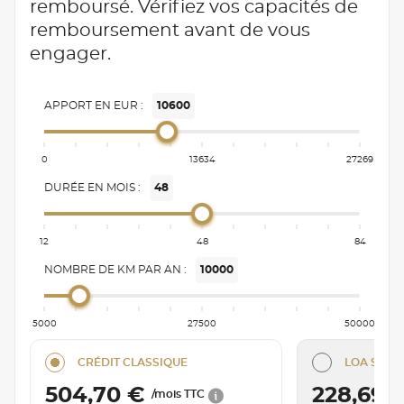
remboursé. Vérifiez vos capacités de
remboursement avant de vous
engager.
APPORT EN EUR :
10600
0
13634
27269
DURÉE EN MOIS :
48
12
48
84
NOMBRE DE KM PAR AN :
10000
5000
27500
50000
CRÉDIT CLASSIQUE
LOA SÉRÉN
504,70 €
228,69 
/mois TTC