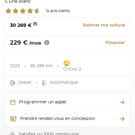
S Line Blanc
14 avis clients
(1)
30 269 €
Estimer ma voiture
229 €
Financer
/mois
2023
85 289 km
Crit'Air 2
Diesel
Automatique
Programmer un appel
Prendre rendez-vous en concession
Satisfait ou 100% remboursé