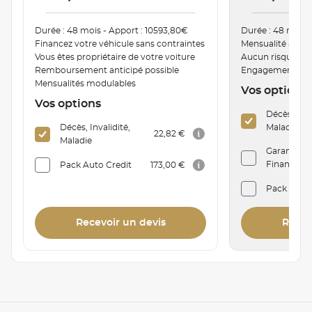
Durée : 48 mois - Apport : 10593,80€
Durée : 48 mois 
Financez votre véhicule sans contraintes
Mensualité ajust
Vous êtes propriétaire de votre voiture
Aucun risque de
Remboursement anticipé possible
Engagement de r
Mensualités modulables
Vos options
Vos options
Décès, Inva
Décès, Invalidité,
Maladie
22,82 €
Maladie
Garantie P
Financière 
Pack Auto Credit
173,00 €
Pack Auto
Recevoir un devis
Recev