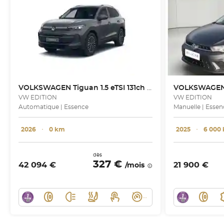
VOLKSWAGEN
Tiguan 1.5 eTSI 131ch DSG7
VOLKSWAGE
VW EDITION
VW EDITION
Automatique | Essence
Manuelle | Essen
2026
･
0 km
2025
･
6 000
dès
327 €
42 094 €
21 900 €
/mois