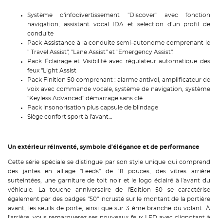
Système d'infodivertissement "Discover" avec fonction
navigation, assistant vocal IDA et selection d'un profil de
conduite
Pack Assistance à la conduite semi-autonome comprenant le
" Travel Assist", "Lane Assist" et "Emergency Assist".
Pack Éclairage et Visibilité avec régulateur automatique des
feux "Light Assist
Pack Finition 50 comprenant : alarme antivol, amplificateur de
voix avec commande vocale, système de navigation, système
"Keyless Advanced" démarrage sans clé
Pack insonorisation plus capsule de blindage
Siège confort sport à l'avant…
Un extérieur réinventé, symbole d'élégance et de performance
Cette série spéciale se distingue par son style unique qui comprend
des jantes en alliage "Leeds" de 18 pouces, des vitres arrière
surteintées, une garniture de toit noir et le logo éclairé à l'avant du
véhicule. La touche anniversaire de l'Edition 50 se caractérise
également par des badges "50" incrusté sur le montant de la portière
avant, les seuils de porte, ainsi que sur 3 éme branche du volant. À
l'arrière, vous remarquerez ses nouveaux feux LED avec clignotant à