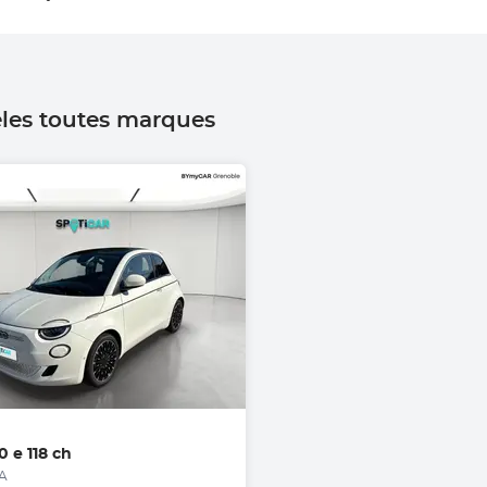
èles toutes marques
0 e 118 ch
A