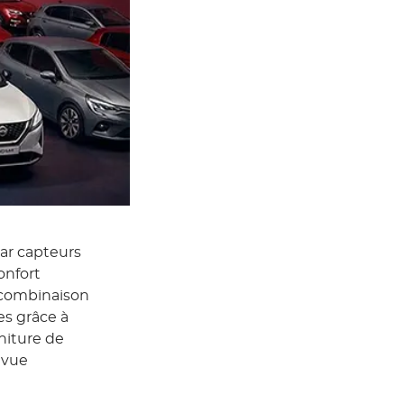
par capteurs
onfort
n combinaison
es grâce à
niture de
 vue