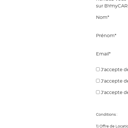
sur BYmyCAR.f
Nom*
Prénom*
Email*
J'accepte d
J'accepte d
J'accepte d
Conditions :
1) Offre de Locat