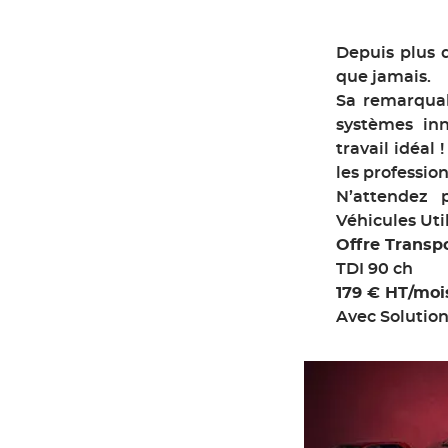
Depuis plus d
que jamais.
Sa remarquab
systèmes inn
travail idéal 
les profession
N’attendez 
Véhicules Uti
Offre Transpo
TDI 90 ch
179 € HT/moi
Avec Solutio