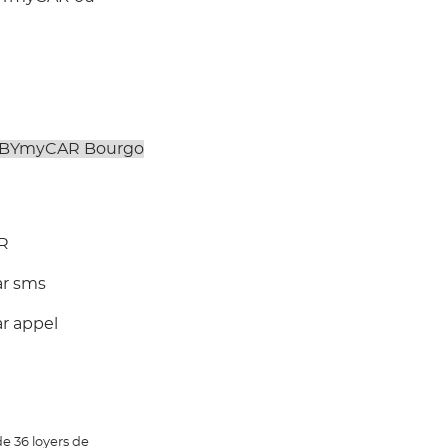
AR
ar sms
r appel
e 36 loyers de