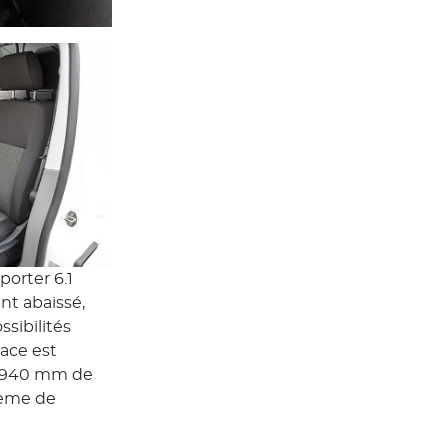
porter 6.1
nt abaissé,
sibilités
pace est
1 940 mm de
tème de