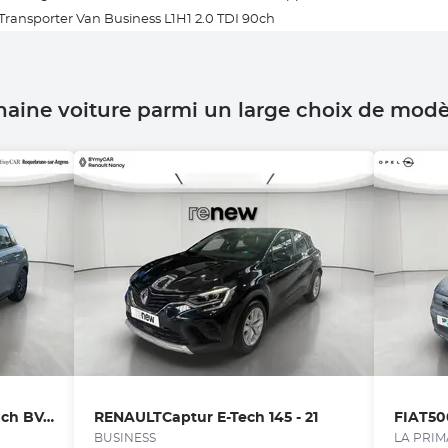
Transporter Van Business L1H1 2.0 TDI 90ch
haine voiture parmi un large choix de mod
Hatch 5 Portes One 102 ch BVA7
RENAULT
Captur E-Tech 145 - 21
FIAT
50
BUSINESS
LA PRIM