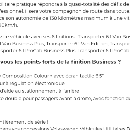
ilitaire pratique répondra à la quasi-totalité des défis de
fessionnel. Il sera votre compagnon de route dans toutes
âce son autonomie de 138 kilomètres maximum à une vi
90km/h.
 ce véhicule avec ses 6 finitions : Transporter 6.1 Van Bu
1 Van Business Plus, Transporter 6.1 Van Edition, Transpo
sporter 6.1 ProCab Business Plus, Transporter 6.1 ProCab 
ous les points forts de la finition Business ?
« Composition Colour » avec écran tactile 6,5″
ur à régulation électronique
d’aide au stationnement à l’arrière
e double pour passagers avant à droite, avec fonction
entièrement de série !
dans vos concessions Volkswagen Véhicules Utilitaire