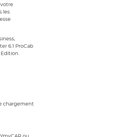
 votre
 les
tesse
siness,
rter 6.1 ProCab
Edition.
 de chargement
s BYmyCAR ou