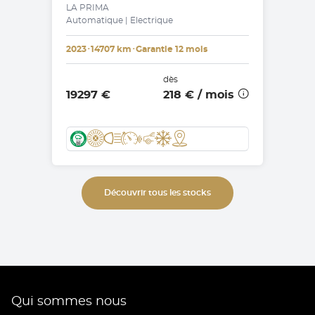
LA PRIMA
Automatique | Electrique
2023
･
14707 km
･
Garantie 12 mois
dès
19297 €
218 €
/ mois
Découvrir tous les stocks
Qui sommes nous