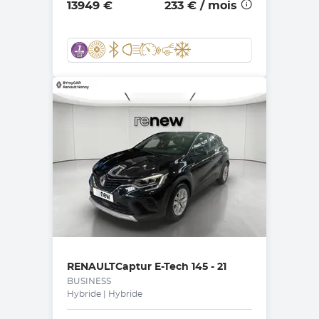
13949 €
233 €
/ mois
RENAULT
Captur E-Tech 145 - 21
BUSINESS
Hybride | Hybride