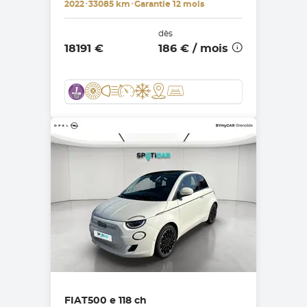
2022
･
33085 km
･
Garantie 12 mois
dès
18191 €
186 €
/ mois
FIAT
500 e 118 ch