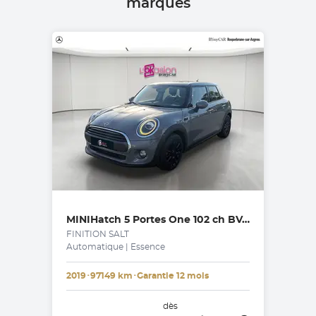
marques
MINI
Hatch 5 Portes One 102 ch BVA7
FINITION SALT
Automatique | Essence
2019
･
97149 km
･
Garantie 12 mois
dès