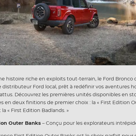
e histoire riche en exploits tout-terrain, le Ford Bronc
 distributeur Ford local, prêt à redéfinir vos aventures h
battus. Découvrez les premières unités disponibles en st
s en deux finitions de premier choix : la « First Edition 
 la « First Edition Badlands. »
tion Outer Banks
– Conçu pour les explorateurs intrépid
onco First Edition Outer Banks est le choix parfait pour