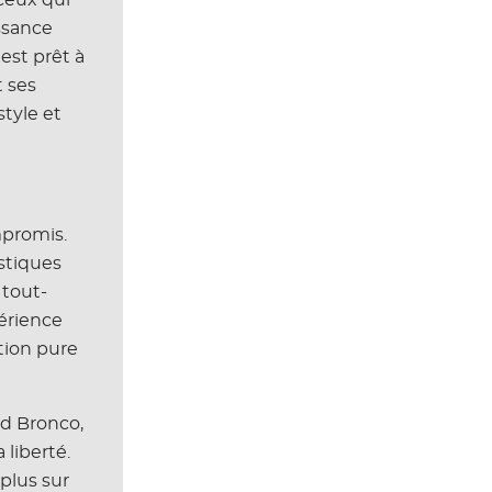
ssance
est prêt à
t ses
tyle et
mpromis.
istiques
 tout-
périence
tion pure
rd Bronco,
 liberté.
 plus sur