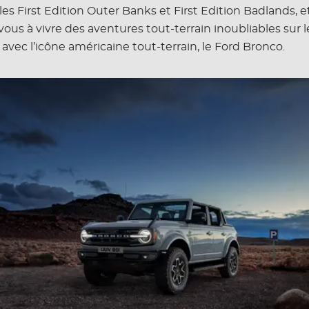
s First Edition Outer Banks et First Edition Badlands, e
ous à vivre des aventures tout-terrain inoubliables sur l
vec l’icône américaine tout-terrain, le Ford Bronco.