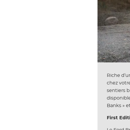
Riche d’un
chez votre
sentiers 
disponible
Banks » et
First Edi
Le Ford Br