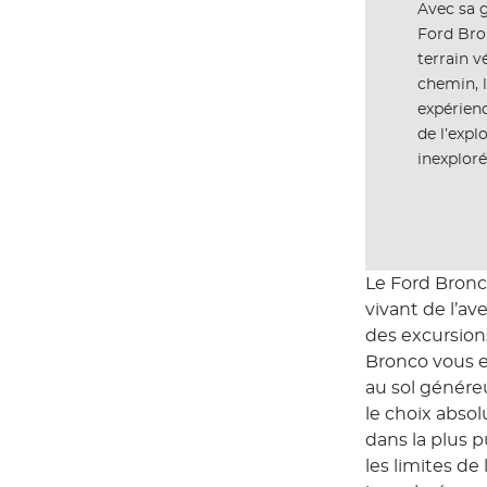
Avec sa g
Ford Bron
terrain v
chemin, l
expérienc
de l’expl
inexploré
Le Ford Bronco
vivant de l’a
des excursion
Bronco vous e
au sol génére
le choix abso
dans la plus p
les limites de