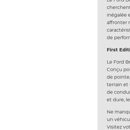
cherchent 
inégalée e
affronter 
caractéri
de perfor
First Edi
Le Ford B
Conçu pour
de pointe
terrain e
de conduit
et dure, l
Ne manque
un véhicul
Visitez vo