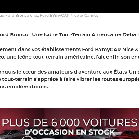
au Ford Bronco chez Ford BYmyCAR Nice et Cannes
ord Bronco : Une Icône Tout-Terrain Américaine Déba
isement dans vos établissements Ford BYmyCAR Nice &
o, une icône tout-terrain américaine, fait enfin son en
onquis le cœur des amateurs d’aventure aux États-Unis
 tout-terrain s’apprête à faire vibrer les routes europ
ons emblématiques.