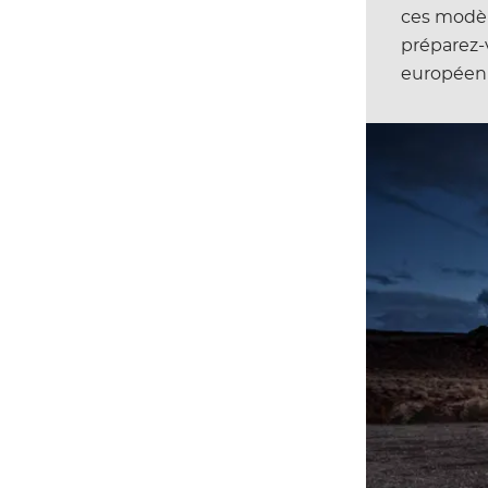
ces modèle
préparez-v
européen a