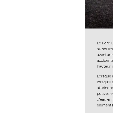
Le Ford B
au sol im
aventurer
accidenté
hauteur n
Lorsque n
lorsqu’il
atteindre
pouvez ex
d’eau en 
éléments