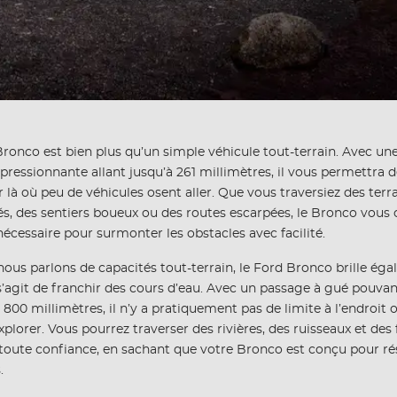
ronco est bien plus qu’un simple véhicule tout-terrain. Avec un
pressionnante allant jusqu’à 261 millimètres, il vous permettra 
 là où peu de véhicules osent aller. Que vous traversiez des terr
s, des sentiers boueux ou des routes escarpées, le Bronco vous o
écessaire pour surmonter les obstacles avec facilité.
ous parlons de capacités tout-terrain, le Ford Bronco brille ég
 s’agit de franchir des cours d’eau. Avec un passage à gué pouva
 800 millimètres, il n’y a pratiquement pas de limite à l’endroit 
plorer. Vous pourrez traverser des rivières, des ruisseaux et des
toute confiance, en sachant que votre Bronco est conçu pour rés
.