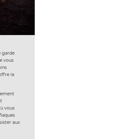
e garde
de vous
ains
ffre la
alement
nt
où vous
 flaques
ister aux