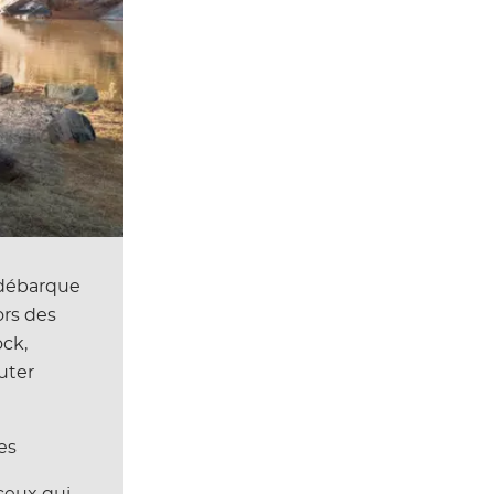
o débarque
ors des
ock,
Outer
es
 ceux qui