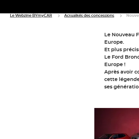
Le Webzine BYmyCAR
Actualités des concessions
Nouve
Le Nouveau F
Europe.
Et plus préc
Le Ford Bronc
Europe !
Après avoir c
cette légende
ses générati