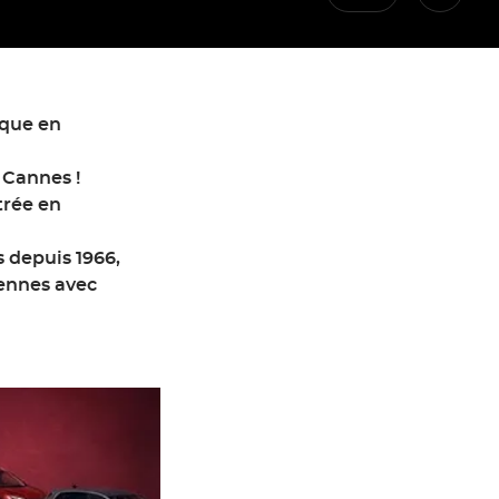
rque en
 Cannes !
trée en
 depuis 1966,
éennes avec