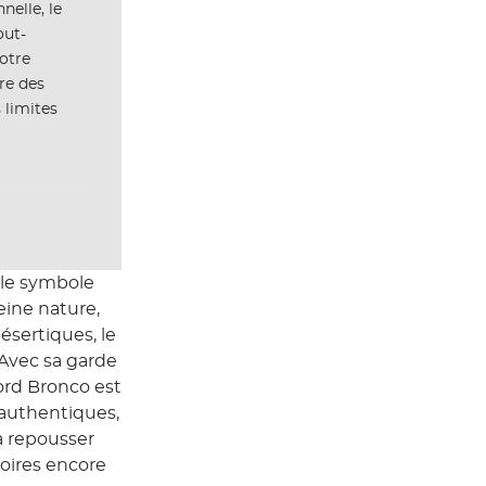
nelle, le
out-
votre
re des
 limites
t le symbole
eine nature,
sertiques, le
 Avec sa garde
ord Bronco est
 authentiques,
 à repousser
toires encore