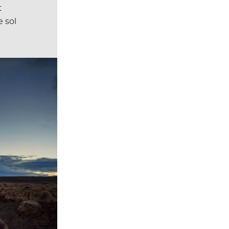
t
e sol