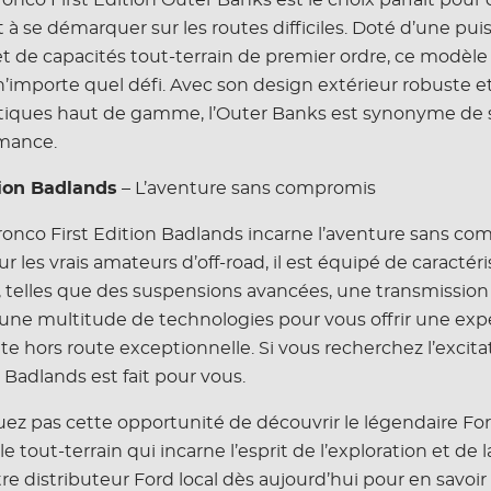
à se démarquer sur les routes difficiles. Doté d’une pui
t de capacités tout-terrain de premier ordre, ce modèle 
n’importe quel défi. Avec son design extérieur robuste e
stiques haut de gamme, l’Outer Banks est synonyme de s
mance.
tion Badlands
– L’aventure sans compromis
ronco First Edition Badlands incarne l’aventure sans co
 les vrais amateurs d’off-road, il est équipé de caractér
, telles que des suspensions avancées, une transmission
t une multitude de technologies pour vous offrir une ex
e hors route exceptionnelle. Si vous recherchez l’excita
e Badlands est fait pour vous.
z pas cette opportunité de découvrir le légendaire Fo
e tout-terrain qui incarne l’esprit de l’exploration et de la
tre distributeur Ford local dès aujourd’hui pour en savoir