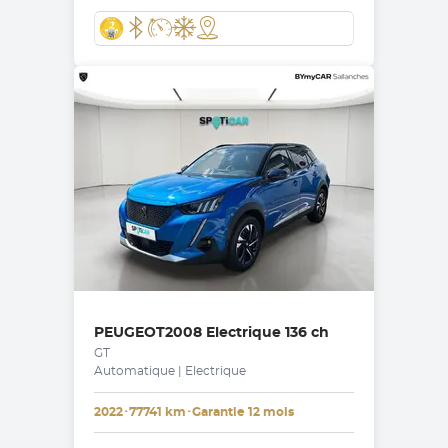
PEUGEOT
2008 Electrique 136 ch
GT
Automatique | Electrique
2022
･
77741 km
･
Garantie 12 mois