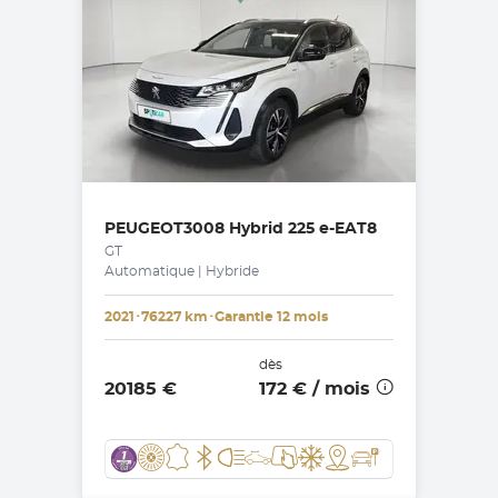
PEUGEOT
3008 Hybrid 225 e-EAT8
GT
Automatique | Hybride
2021
･
76227 km
･
Garantie 12 mois
dès
20185 €
172 €
/ mois