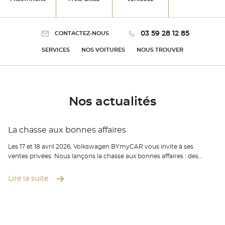
03 59 28 12 85
CONTACTEZ-NOUS
SERVICES
NOS VOITURES
NOUS TROUVER
Nos actualités
La chasse aux bonnes affaires
Les 17 et 18 avril 2026, Volkswagen BYmyCAR vous invite à ses
ventes privées. Nous lançons la chasse aux bonnes affaires : des
offres exclusives, des avantages clients et des conditions
exceptionnelles sur une sélection de modèles Volkswagen.
Lire la suite
NOUVEAU VOLKSWAGEN T-ROC : 229€/mois avec apport,
entretien inclus VOLKSWAGEN ID.4 : 239€/mois avec apport,
entretien inclus Vos avantages VIP : Remises spéciales VIP Des
solutions de financement personnalisés Des reprises Boostées
Nous serons ravis de vous accueillir ! L’équipe Volkswagen