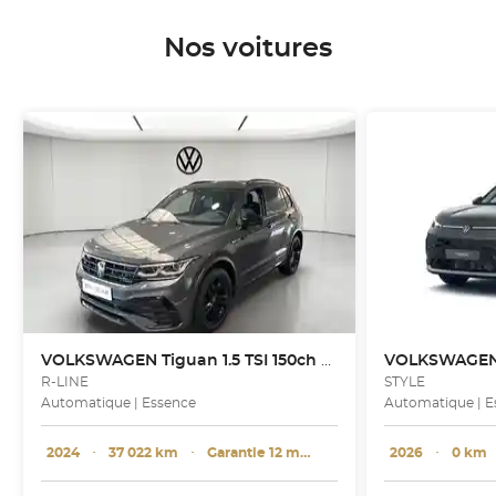
Nos voitures
VOLKSWAGEN
Tiguan 1.5 TSI 150ch DSG7
VOLKSWAGE
R-LINE
STYLE
Automatique | Essence
Automatique | E
2024
･
37 022 km
･
Garantie 12 mois
2026
･
0 km